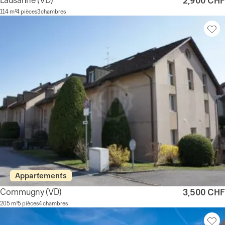
2,900 CHF
114 m²
4 pièces
3 chambres
Appartements
Commugny
(VD)
3,500 CHF
205 m²
5 pièces
4 chambres