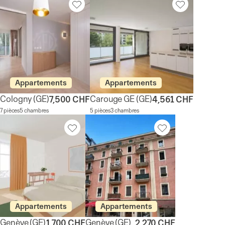
Appartements
Appartements
Cologny
(GE)
Carouge GE
(GE)
7,500 CHF
4,561 CHF
7 pièces
5 chambres
5 pièces
3 chambres
Appartements
Appartements
Genève
(GE)
Genève
(GE)
1,700 CHF
2,270 CHF