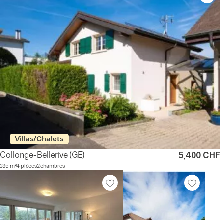
Villas/Chalets
Collonge-Bellerive
(GE)
5,400 CHF
135 m²
4 pièces
2 chambres