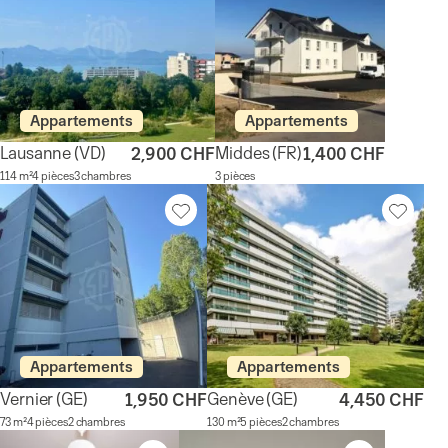
Appartements
Appartements
Lausanne
(VD)
Middes
(FR)
2,900 CHF
1,400 CHF
114 m²
4 pièces
3 chambres
3 pièces
Appartements
Appartements
Vernier
(GE)
Genève
(GE)
1,950 CHF
4,450 CHF
73 m²
4 pièces
2 chambres
130 m²
5 pièces
2 chambres