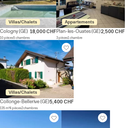
Villas/Chalets
Appartements
Cologny
(GE)
Plan-les-Ouates
(GE)
18,000 CHF
2,500 CHF
10 pièces
5 chambres
3 pièces
1 chambre
Villas/Chalets
Collonge-Bellerive
(GE)
5,400 CHF
135 m²
4 pièces
2 chambres