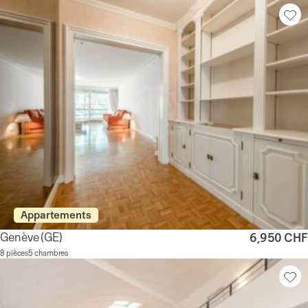
Appartements
Genève
(GE)
6,950 CHF
8 pièces
5 chambres