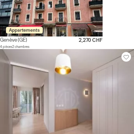
Appartements
Genève
(GE)
2,270 CHF
4 pièces
2 chambres