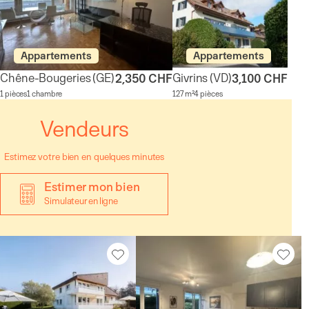
Appartements
Appartements
Chêne-Bougeries
(GE)
Givrins
(VD)
2,350 CHF
3,100 CHF
1 pièces
1 chambre
127 m²
4 pièces
Vendeurs
Estimez votre bien en quelques minutes
Estimer mon bien
Simulateur en ligne