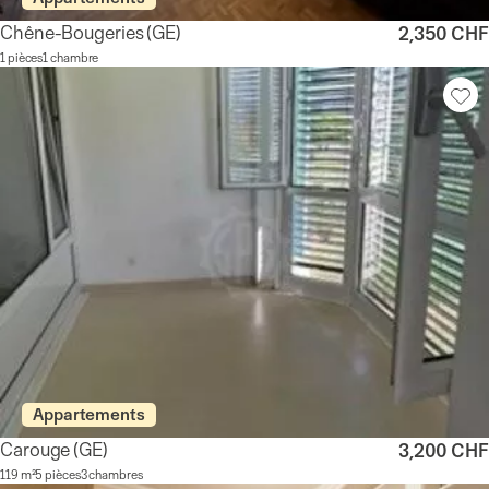
Chêne-Bougeries
(GE)
2,350 CHF
1 pièces
1 chambre
Appartements
Carouge
(GE)
3,200 CHF
119 m²
5 pièces
3 chambres