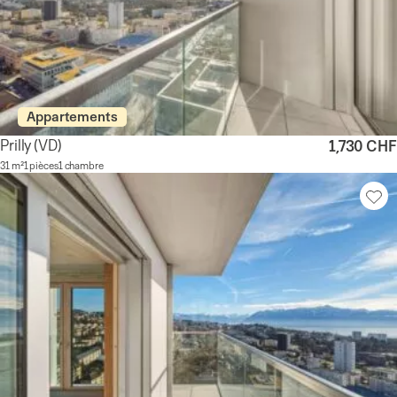
Appartements
Prilly
(VD)
1,730 CHF
31 m²
1 pièces
1 chambre