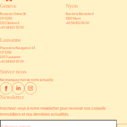
Genève
Nyon
Route de Chêne 36
Rue de la Morâche 9
CP 6255
1260 Nyon
1211 Genève 6
+41 58 810 36 00
+41 58 810 30 00
Lausanne
Place de la Navigation 14
CP 1256
1007 Lausanne
+41 58 810 35 00
Suivez-nous
Ne manquez rien de notre actualité
Newsletter
Inscrivez-vous à notre newsletter pour recevoir nos conseils
immobiliers et nos dernières actualités.
E-