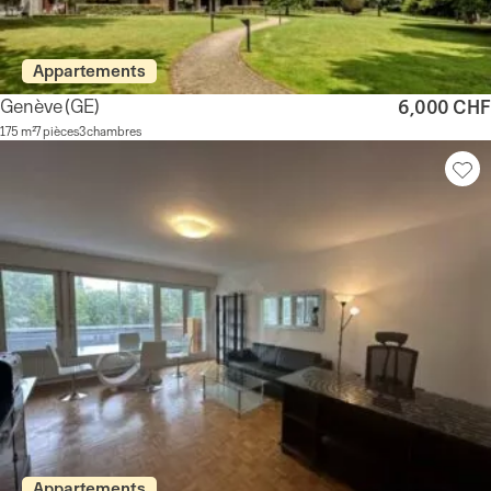
Appartements
Genève
(GE)
6,000 CHF
175 m²
7 pièces
3 chambres
Appartements