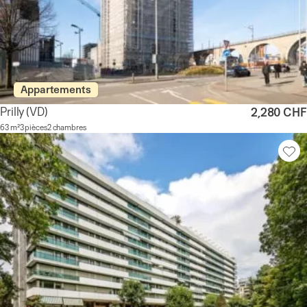
Appartements
Prilly
(VD)
2,280 CHF
63 m²
3 pièces
2 chambres