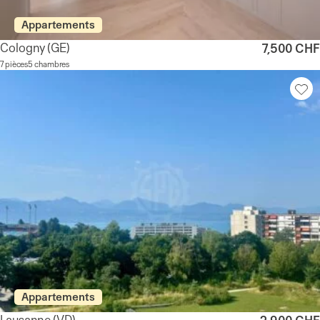
Appartements
Cologny
(GE)
7,500 CHF
7 pièces
5 chambres
Appartements
Lausanne
(VD)