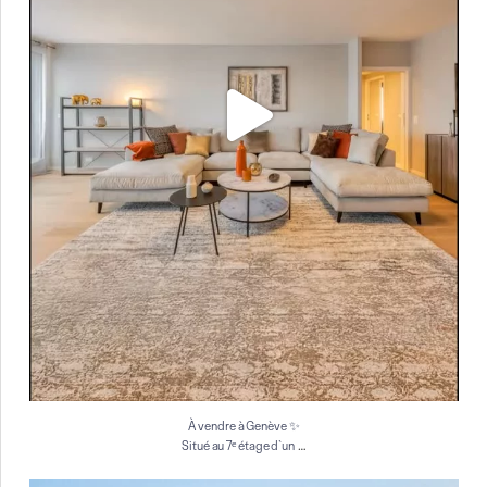
À vendre à Genève ✨
…
Situé au 7ᵉ étage d`un