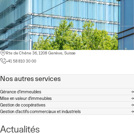
Rte de Chêne 36, 1208 Genève, Suisse
Rue de la Morâche 9, 1260 Nyon, Suisse
Pl. de la Navigation 14, 1007 Lausanne, Suisse
+41 58 810 30 00
+41 58 810 36 00
+41 58 810 35 00
Nos autres services
Gérance d’immeubles
Mise en valeur d’immeubles
Gestion de coopératives
Gestion d’actifs commerciaux et industriels
Actualités