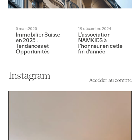
5 mars 2025
19 décembre 2024
Immobilier Suisse
L’association
en 2025 :
NAMKIDS à
Tendances et
l’honneur en cette
Opportunités
fin d’année
Instagram
Accéder au compte
À vendre à Genève ✨
Situé au 7ᵉ étage d`un
...
10
0