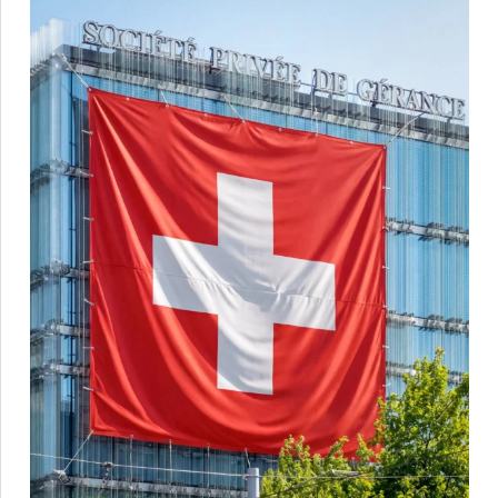
🇨🇭 Célébrons la Suisse !
En ce 1er août, la
...
76
6