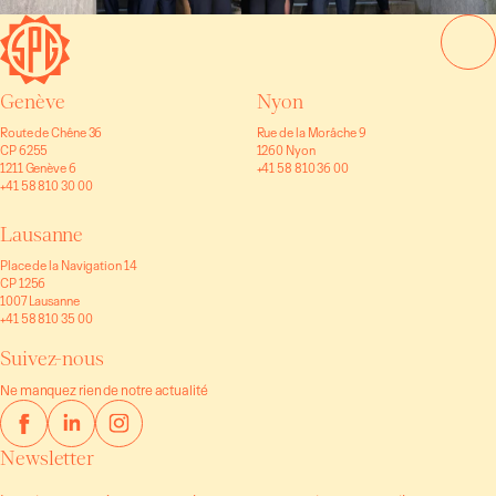
Genève
Nyon
Route de Chêne 36
Rue de la Morâche 9
CP 6255
1260 Nyon
1211 Genève 6
+41 58 810 36 00
+41 58 810 30 00
Lausanne
Place de la Navigation 14
CP 1256
1007 Lausanne
+41 58 810 35 00
Suivez-nous
Ne manquez rien de notre actualité
Newsletter