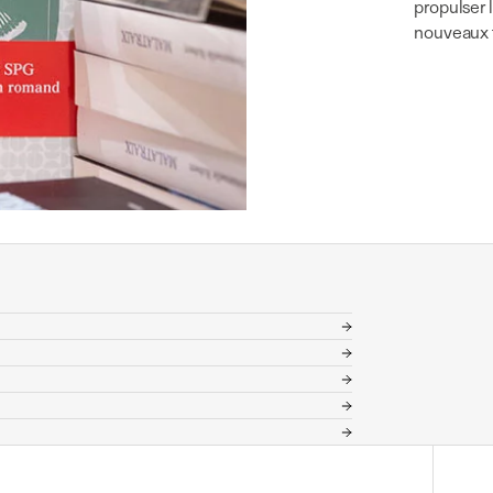
propulser 
nouveaux t