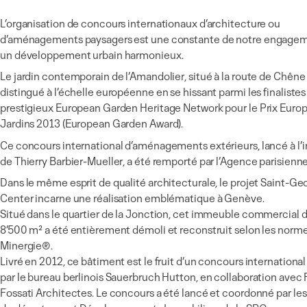
L’organisation de concours internationaux d’architecture ou
d’aménagements paysagers est une constante de notre engage
un développement urbain harmonieux.
Le jardin contemporain de l’Amandolier, situé à la route de Chêne 
distingué à l’échelle européenne en se hissant parmi les finalistes
prestigieux European Garden Heritage Network pour le Prix Euro
Jardins 2013 (European Garden Award).
Ce concours international d’aménagements extérieurs, lancé à l’in
de Thierry Barbier-Mueller, a été remporté par l’Agence parisienn
Dans le même esprit de qualité architecturale, le projet Saint-Ge
Center incarne une réalisation emblématique à Genève.
Situé dans le quartier de la Jonction, cet immeuble commercial d
8’500 m² a été entièrement démoli et reconstruit selon les norm
Minergie®.
Livré en 2012, ce bâtiment est le fruit d’un concours internationa
par le bureau berlinois Sauerbruch Hutton, en collaboration avec 
Fossati Architectes. Le concours a été lancé et coordonné par le