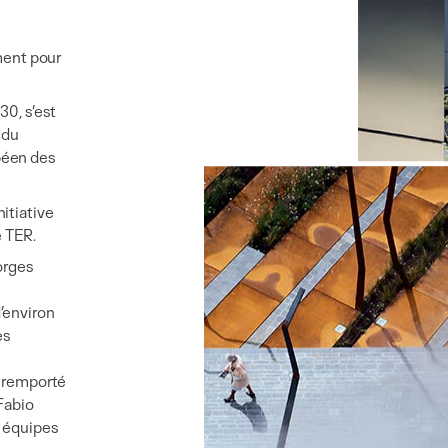
ment pour
30, s’est
 du
péen des
itiative
e TER.
orges
’environ
es
l remporté
Fabio
s équipes