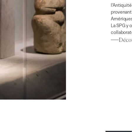
l’Antiquité
provenant 
Amériques
La SPG y o
collaborat
Décou