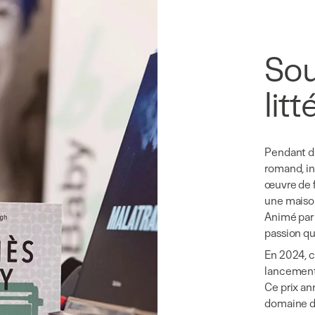
Sou
lit
Pendant di
romand, in
œuvre de f
une maison
Animé par 
passion qu
En 2024, c
lancement 
Ce prix an
domaine de