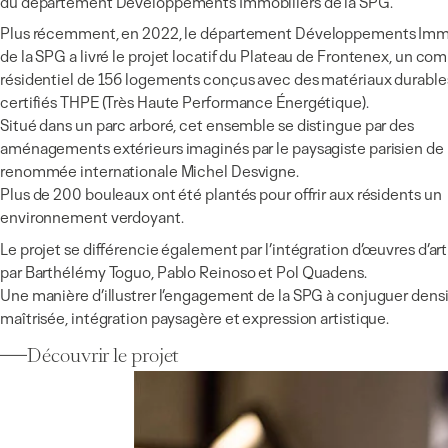
du département Développements Immobiliers de la SPG.
Plus récemment, en 2022, le département Développements Immo
de la SPG a livré le projet locatif du Plateau de Frontenex, un co
résidentiel de 156 logements conçus avec des matériaux durable
certifiés THPE (Très Haute Performance Énergétique).
Situé dans un parc arboré, cet ensemble se distingue par des
aménagements extérieurs imaginés par le paysagiste parisien de
renommée internationale Michel Desvigne.
Plus de 200 bouleaux ont été plantés pour offrir aux résidents un
environnement verdoyant.
Le projet se différencie également par l’intégration d’œuvres d’art
par Barthélémy Toguo, Pablo Reinoso et Pol Quadens.
Une manière d’illustrer l’engagement de la SPG à conjuguer dens
maîtrisée, intégration paysagère et expression artistique.
Découvrir le projet