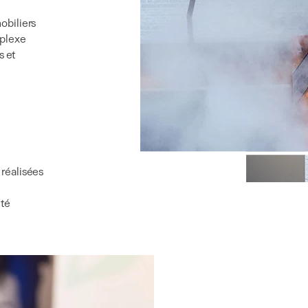
biliers
mplexe
s et
 réalisées
ité