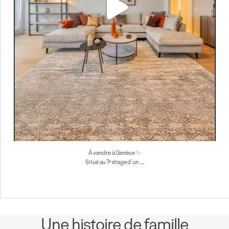
À vendre à Genève ✨
…
Situé au 7ᵉ étage d`un
Une histoire de famille