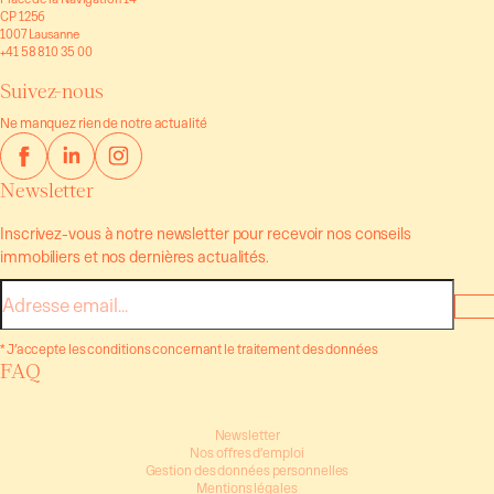
CP 1256
1007 Lausanne
+41 58 810 35 00
Suivez-nous
Ne manquez rien de notre actualité
Newsletter
Inscrivez-vous à notre newsletter pour recevoir nos conseils
immobiliers et nos dernières actualités.
E-
mail
* J’accepte les conditions concernant le traitement des données
FAQ
Newsletter
Nos offres d’emploi
Gestion des données personnelles
Mentions légales