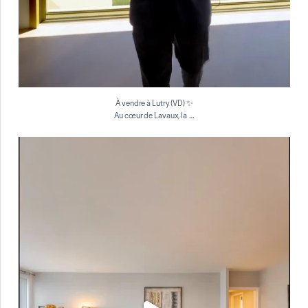
À vendre à Lutry (VD) ✨
…
Au cœur de Lavaux, la
À vendre à Genève ✨
Situé au 7ᵉ étage d`un
...
12
0