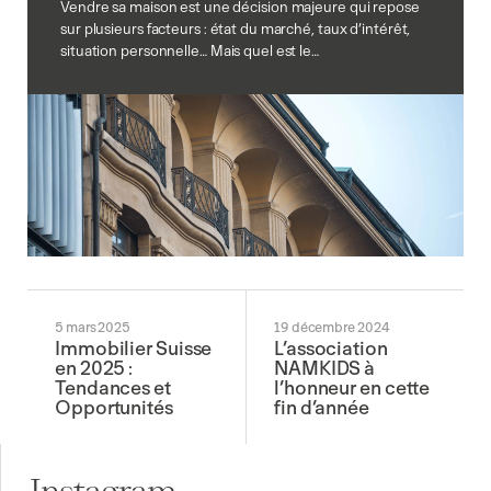
Vendre sa maison est une décision majeure qui repose
sur plusieurs facteurs : état du marché, taux d’intérêt,
situation personnelle… Mais quel est le…
5 mars 2025
19 décembre 2024
Immobilier Suisse
L’association
en 2025 :
NAMKIDS à
Tendances et
l’honneur en cette
Opportunités
fin d’année