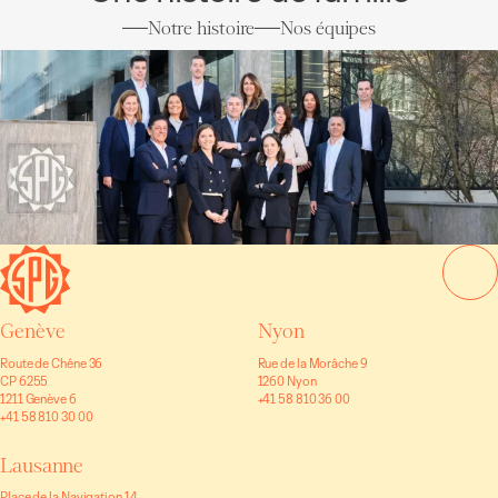
Notre histoire
Nos équipes
Genève
Nyon
Route de Chêne 36
Rue de la Morâche 9
CP 6255
1260 Nyon
1211 Genève 6
+41 58 810 36 00
+41 58 810 30 00
Lausanne
Place de la Navigation 14