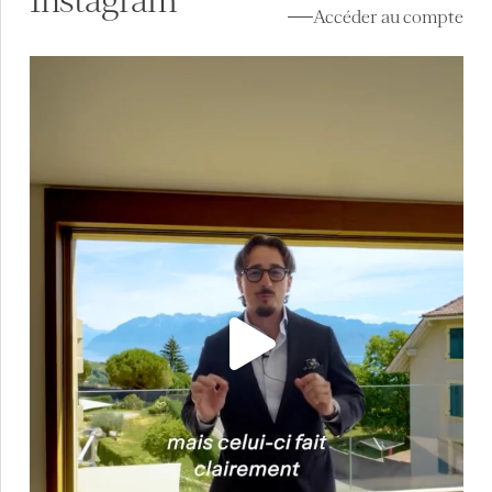
Instagram
Accéder au compte
À vendre à Lutry (VD) ✨
Au cœur de Lavaux, la
...
13
0