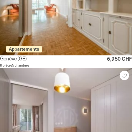
Appartements
Genève
(GE)
6,950 CHF
8 pièces
5 chambres