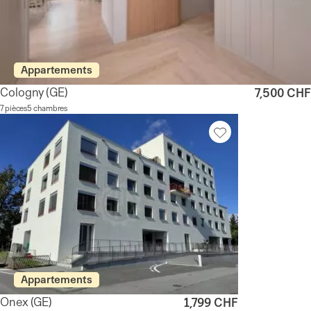
Appartements
Cologny
(GE)
7,500 CHF
7 pièces
5 chambres
Appartements
Onex
(GE)
1,799 CHF