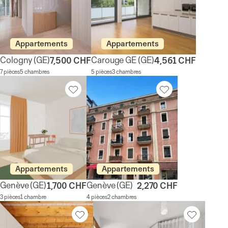
Appartements
Appartements
Cologny
(GE)
Carouge GE
(GE)
7,500 CHF
4,561 CHF
7 pièces
5 chambres
5 pièces
3 chambres
Appartements
Appartements
Genève
(GE)
Genève
(GE)
1,700 CHF
2,270 CHF
3 pièces
1 chambre
4 pièces
2 chambres