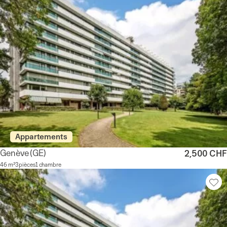
Appartements
Genève
(GE)
2,500 CHF
46 m²
3 pièces
1 chambre