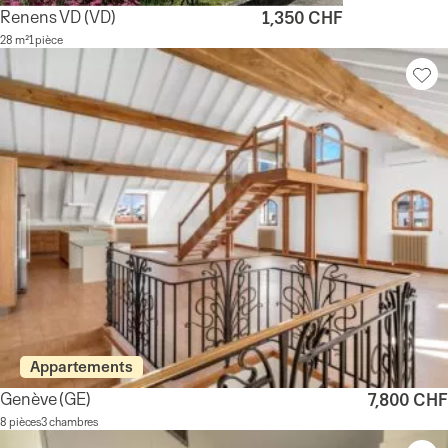
Renens VD
(VD)
1,350 CHF
28 m²
1 pièce
Appartements
Genève
(GE)
7,800 CHF
8 pièces
3 chambres