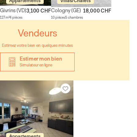
Appartements
Villas/Chalets
Givrins
(VD)
Cologny
(GE)
3,100 CHF
18,000 CHF
127 m²
4 pièces
10 pièces
5 chambres
Vendeurs
Estimez votre bien en quelques minutes
Estimer mon bien
Simulateur en ligne
Appartements