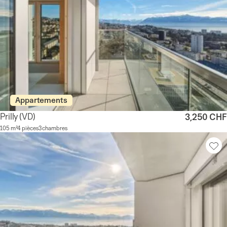
Appartements
Prilly
(VD)
3,250 CHF
105 m²
4 pièces
3 chambres