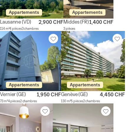
Appartements
Appartements
Lausanne
(VD)
Middes
(FR)
2,900 CHF
1,400 CHF
114 m²
4 pièces
3 chambres
3 pièces
Appartements
Appartements
Vernier
(GE)
Genève
(GE)
1,950 CHF
4,450 CHF
73 m²
4 pièces
2 chambres
130 m²
5 pièces
2 chambres