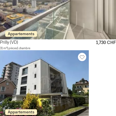
Appartements
Prilly
(VD)
1,730 CHF
31 m²
1 pièces
1 chambre
Appartements