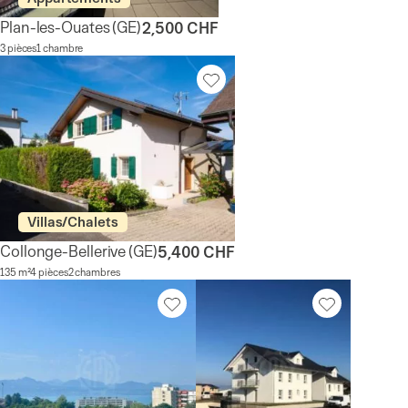
Plan-les-Ouates
(GE)
2,500 CHF
3 pièces
1 chambre
Villas/Chalets
Collonge-Bellerive
(GE)
5,400 CHF
135 m²
4 pièces
2 chambres