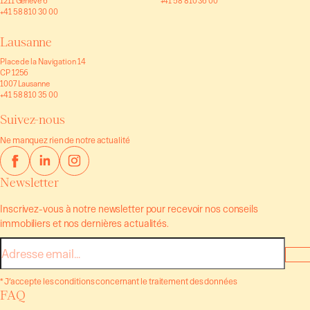
1211 Genève 6
+41 58 810 36 00
+41 58 810 30 00
Lausanne
Place de la Navigation 14
CP 1256
1007 Lausanne
+41 58 810 35 00
Suivez-nous
Ne manquez rien de notre actualité
Newsletter
Inscrivez-vous à notre newsletter pour recevoir nos conseils
immobiliers et nos dernières actualités.
E-
mail
* J’accepte les conditions concernant le traitement des données
FAQ