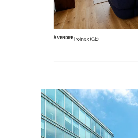
À VENDRE
Troinex (GE)