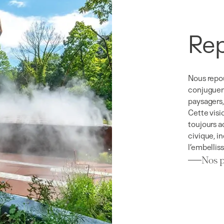
Rep
Nous repou
conjuguent
paysagers,
Cette visi
toujours a
civique, in
l’embellis
Nos p