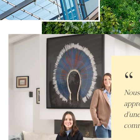
“
Nous 
appro
d’une
comme