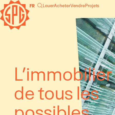
Panneau de gestion des cookies
Louer
Acheter
Vendre
Projets
FR
L’immobilier
de tous les
possibles