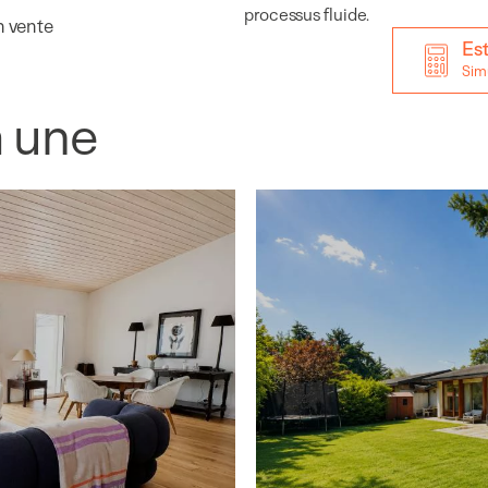
processus fluide.
n vente
Es
Simu
a une