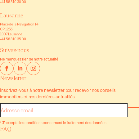
+41 58 810 30 00
Lausanne
Place de la Navigation 14
CP 1256
1007 Lausanne
+41 58 810 35 00
Suivez-nous
Ne manquez rien de notre actualité
Newsletter
Inscrivez-vous à notre newsletter pour recevoir nos conseils
immobiliers et nos dernières actualités.
E-
mail
* J’accepte les conditions concernant le traitement des données
FAQ