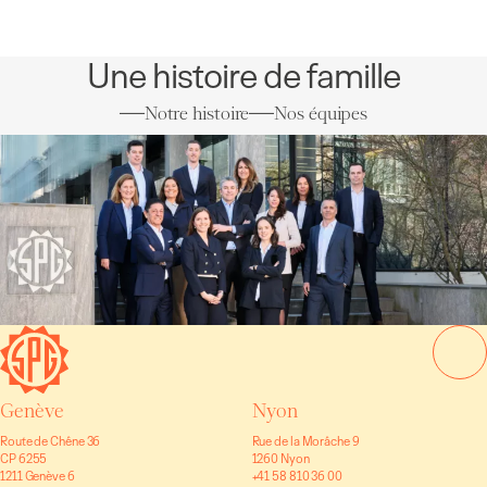
Une histoire de famille
Notre histoire
Nos équipes
Genève
Nyon
Route de Chêne 36
Rue de la Morâche 9
CP 6255
1260 Nyon
1211 Genève 6
+41 58 810 36 00