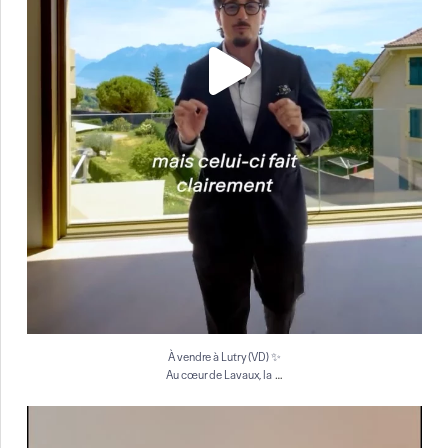
À vendre à Lutry (VD) ✨
…
Au cœur de Lavaux, la
À vendre à Genève ✨
Situé au 7ᵉ étage d`un
...