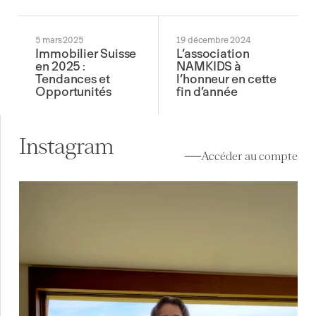
5 mars 2025
19 décembre 2024
Immobilier Suisse
L’association
en 2025 :
NAMKIDS à
Tendances et
l’honneur en cette
Opportunités
fin d’année
Instagram
Accéder au compte
À vendre à Lutry (VD) ✨
Au cœur de Lavaux, la
...
10
0