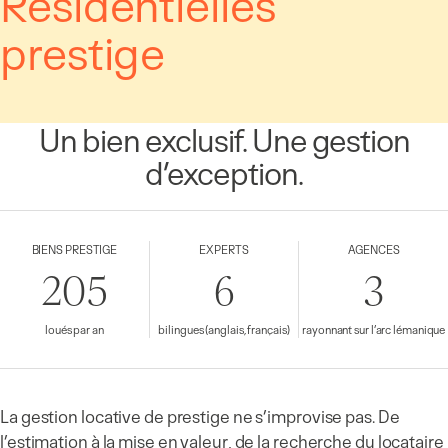
Résidentielles
prestige
Un bien exclusif. Une gestion
d’exception.
BIENS PRESTIGE
EXPERTS
AGENCES
205
6
3
loués par an
bilingues (anglais, français)
rayonnant sur l’arc lémanique
La gestion locative de prestige ne s’improvise pas. De
l’estimation à la mise en valeur, de la recherche du locataire