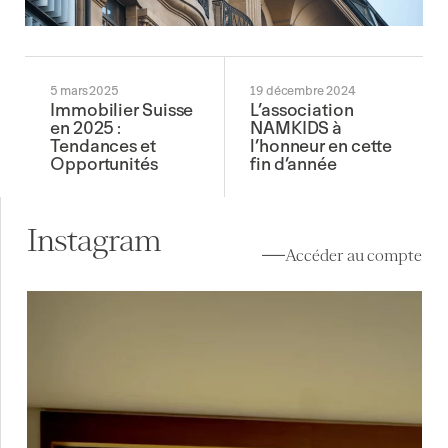
5 mars 2025
19 décembre 2024
Immobilier Suisse
L’association
en 2025 :
NAMKIDS à
Tendances et
l’honneur en cette
Opportunités
fin d’année
Instagram
Accéder au compte
À vendre à Lutry (VD) ✨
Au cœur de Lavaux, la
...
12
0