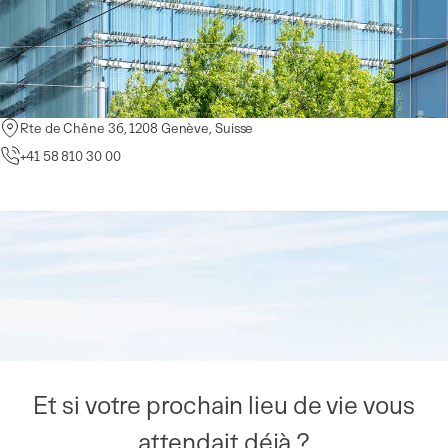
Rte de Chêne 36, 1208 Genève, Suisse
Rue de la Morâche 9, 1260 Nyon, Suisse
Pl. de la Navigation 14, 1007 Lausanne, Suisse
+41 58 810 30 00
+41 58 810 36 00
+41 58 810 35 00
Et si votre prochain lieu de vie vous
attendait déjà ?