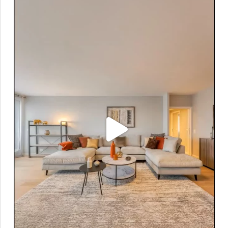
À vendre à Genève ✨
Situé au 7ᵉ étage d`un
...
12
0