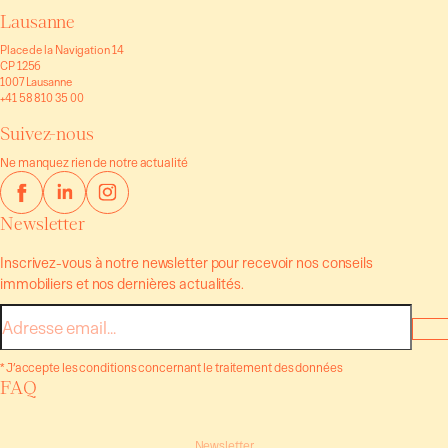
Lausanne
Place de la Navigation 14
CP 1256
1007 Lausanne
+41 58 810 35 00
Suivez-nous
Ne manquez rien de notre actualité
Newsletter
Inscrivez-vous à notre newsletter pour recevoir nos conseils
immobiliers et nos dernières actualités.
E-
mail
* J’accepte les conditions concernant le traitement des données
FAQ
Newsletter