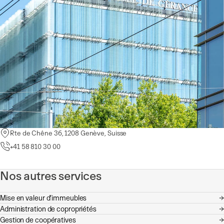
Rte de Chêne 36, 1208 Genève, Suisse
Rue de la Morâche 9, 1260 Nyon, Suisse
Pl. de la Navigation 14, 1007 Lausanne, Suisse
+41 58 810 30 00
+41 58 810 36 00
+41 58 810 35 00
Nos autres services
Mise en valeur d’immeubles
Administration de copropriétés
Gestion de coopératives