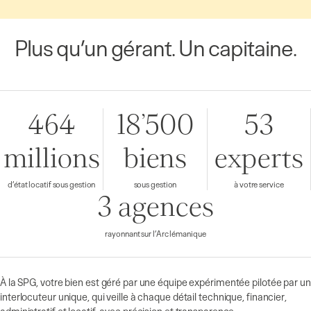
Plus qu’un gérant. Un capitaine.
464
18’500
53
millions
biens
experts
d’état locatif sous gestion
sous gestion
à votre service
3 agences
rayonnant sur l’Arc lémanique
À la SPG, votre bien est géré par une équipe expérimentée pilotée par un
interlocuteur unique, qui veille à chaque détail technique, financier,
administratif et locatif, avec précision et transparence.