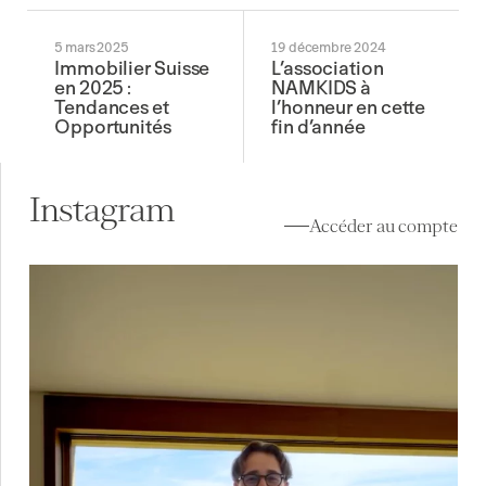
5 mars 2025
19 décembre 2024
Immobilier Suisse
L’association
en 2025 :
NAMKIDS à
Tendances et
l’honneur en cette
Opportunités
fin d’année
Instagram
Accéder au compte
À vendre à Lutry (VD) ✨
Au cœur de Lavaux, la
...
13
0