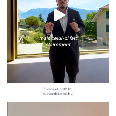
À vendre à Lutry (VD) ✨
…
Au cœur de Lavaux, la
À vendre à Genève ✨
Situé au 7ᵉ étage d`un
...