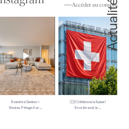
Actualités
Accéder au compte
À vendre à Genève ✨
🇨🇭 Célébrons la Suisse !
Situé au 7ᵉ étage d`un
...
En ce 1er août, la
...
10
0
76
6
À vendre à Genève ✨
🇨🇭 Célébrons la Suisse !
…
…
Situé au 7ᵉ étage d`un
En ce 1er août, la