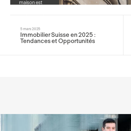
maison est
une décision
majeure qui
repose sur
5 mars 2025
plusieurs
Immobilier Suisse en 2025 :
facteurs : état
Tendances et Opportunités
du marché,
taux d’intérêt,
situation
personnelle…
Mais quel est
le…