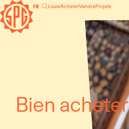
Panneau de gestion des cookies
Louer
Acheter
Vendre
Projets
FR
Bien acheter