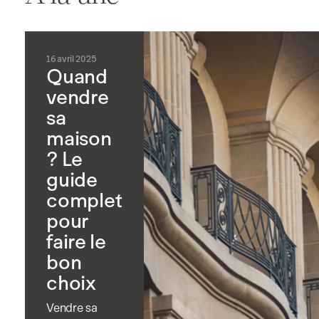
16 avril 2025
Quand
vendre
sa
maison
? Le
guide
complet
pour
faire le
bon
choix
Vendre sa