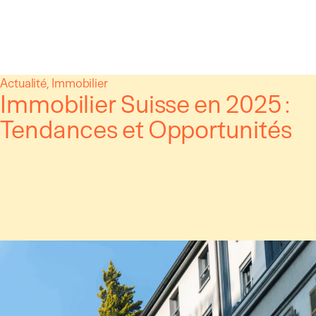
Panneau de gestion des cookies
Aller
Actualité
, 
Immobilier
Immobilier Suisse en 2025 :
au
contenu
Tendances et Opportunités