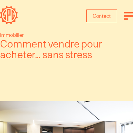
Panneau de gestion des cookies
Contact
Aller
Immobilier
Comment vendre pour
au
contenu
acheter… sans stress