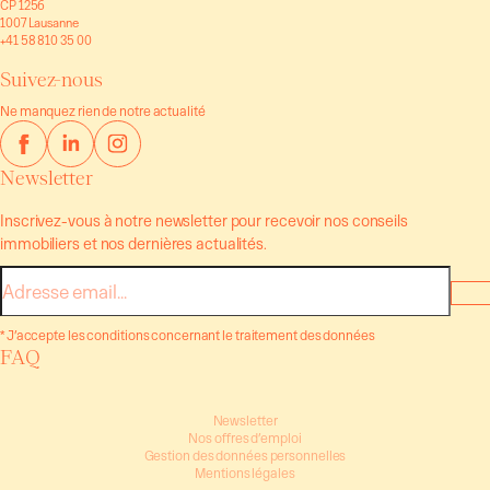
CP 1256
1007 Lausanne
+41 58 810 35 00
Suivez-nous
Ne manquez rien de notre actualité
Newsletter
Inscrivez-vous à notre newsletter pour recevoir nos conseils
immobiliers et nos dernières actualités.
E-
mail
* J’accepte les conditions concernant le traitement des données
FAQ
Newsletter
Nos offres d’emploi
Gestion des données personnelles
Mentions légales