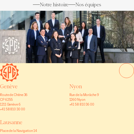
Notre histoire
Nos équipes
Genève
Nyon
Route de Chêne 36
Rue de la Morâche 9
CP 6255
1260 Nyon
1211 Genève 6
+41 58 810 36 00
+41 58 810 30 00
Lausanne
Place de la Navigation 14