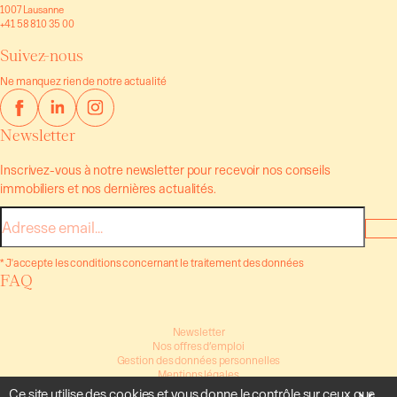
1007 Lausanne
+41 58 810 35 00
Suivez-nous
Ne manquez rien de notre actualité
Newsletter
Inscrivez-vous à notre newsletter pour recevoir nos conseils
immobiliers et nos dernières actualités.
E-
mail
* J'accepte les conditions concernant le traitement des données
FAQ
Newsletter
Nos offres d’emploi
Gestion des données personnelles
Mentions légales
Ce site utilise des cookies et vous donne le contrôle sur ceux que