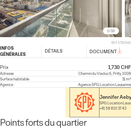
1
/ 10
REF 5730946
INFOS
DÉTAILS
DOCUMENT
GÉNÉRALES
Prix
1,730 CHF
Adresse
Chemin du Viaduc 6, Prilly, 1008
Surface habitable
31 m²
Agence
Agence
SPG Location Lausanne
Jennifer Aeb
SPG Location Lau
+41 58 810 37 43
Points forts du quartier