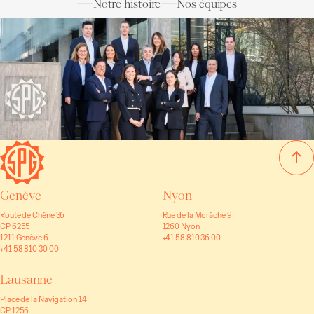
Notre histoire
Nos équipes
Genève
Nyon
Route de Chêne 36
Rue de la Morâche 9
CP 6255
1260 Nyon
1211 Genève 6
+41 58 810 36 00
+41 58 810 30 00
Lausanne
Place de la Navigation 14
CP 1256