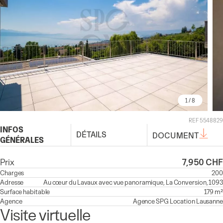
1
/ 8
REF 5548829
INFOS
DÉTAILS
DOCUMENT
GÉNÉRALES
Prix
7,950 CHF
Charges
200
Adresse
Au cœur du Lavaux avec vue panoramique, La Conversion, 1093
Surface habitable
179 m²
Agence
Agence
SPG Location Lausanne
Visite virtuelle