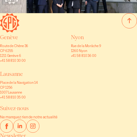
Genève
Nyon
Route de Chêne 36
Rue de la Morâche 9
CP 6255
1260 Nyon
1211 Genève 6
+41 58 810 36 00
+41 58 810 30 00
Lausanne
Place de la Navigation 14
CP 1256
1007 Lausanne
+41 58 810 35 00
Suivez-nous
Ne manquez rien de notre actualité
Newsletter