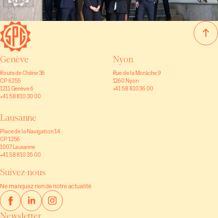
Genève
Nyon
Route de Chêne 36
Rue de la Morâche 9
CP 6255
1260 Nyon
1211 Genève 6
+41 58 810 36 00
+41 58 810 30 00
Lausanne
Place de la Navigation 14
CP 1256
1007 Lausanne
+41 58 810 35 00
Suivez-nous
Ne manquez rien de notre actualité
Newsletter