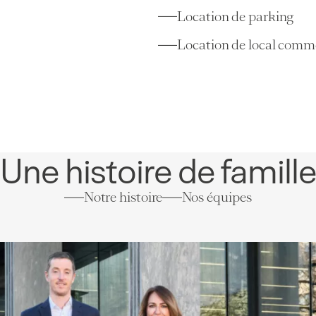
50 m²
2 pièces
1 chambre
Location de parking
Location de local comm
Une histoire de famill
Notre histoire
Nos équipes
Appartements
Genève
(GE)
2,50
46 m²
3 pièces
1 chambre