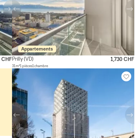
Appartements
Prilly
(VD)
0 CHF
1,730 CHF
31 m²
1 pièces
1 chambre