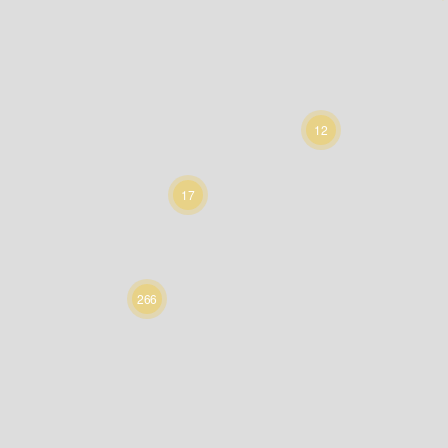
12
17
266