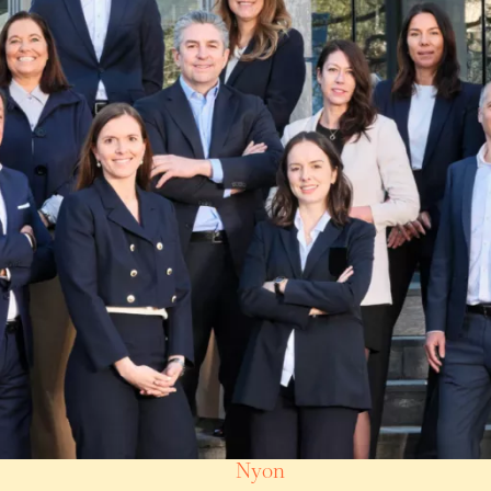
Villas/Chalets
Renens VD
(VD)
4,80
150 m²
5 pièces
4 chambres
Nyon