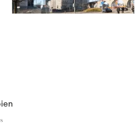
Appartements
Prilly
(VD)
2,280 CHF
63 m²
3 pièces
2 chambres
bien
ts
Appartements
Nyon
(VD)
0 CHF
3,950 CHF