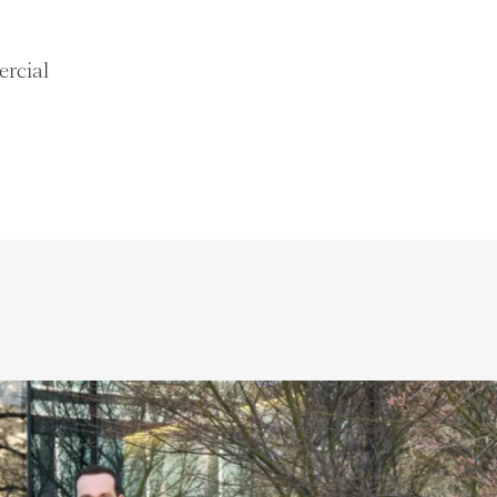
137 m²
5 pièces
4 chambres
ercial
e
Appartements
Renens VD
(VD)
1,350 CHF
0 CHF
28 m²
1 pièce