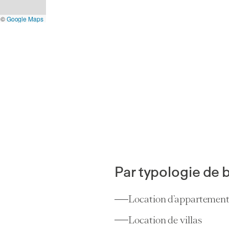
©
Google Maps
Par typologie de 
Location d’appartemen
Appartements
Location de villas
Prilly
(VD)
1,81