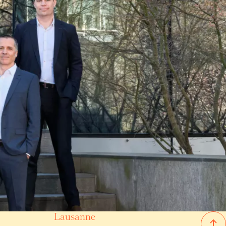
Appartements
Genève
(GE)
0 CHF
6,500 CHF
139 m²
6 pièces
3 chambres
Lausanne