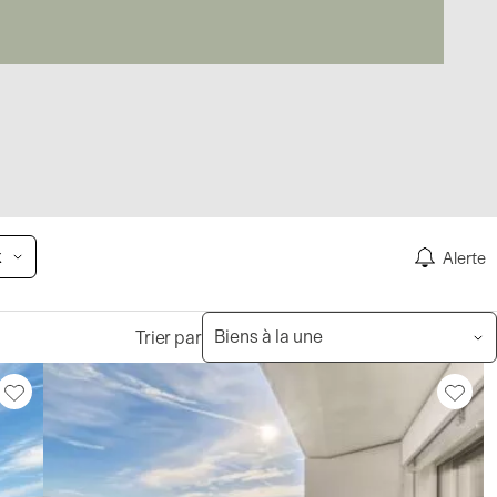
x
Alerte
Trier par