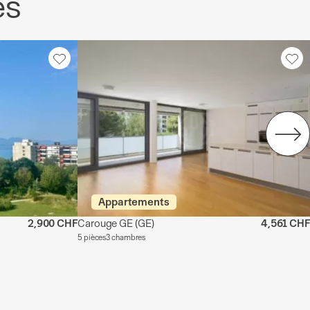
es
Appartements
2,900 CHF
Carouge GE
(GE)
4,561 CHF
5 pièces
3 chambres
e