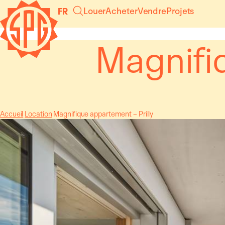
Panneau de gestion des cookies
Louer
Acheter
Vendre
Projets
FR
Magnifiq
Accueil
Location
Magnifique appartement – Prilly