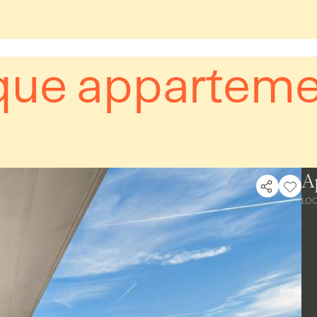
ue appartement
A
LO