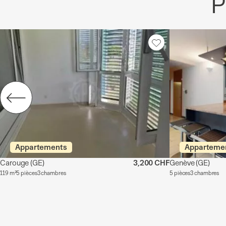
P
Appartements
Apparteme
Carouge
(GE)
3,200 CHF
Genève
(GE)
119 m²
5 pièces
3 chambres
5 pièces
3 chambres