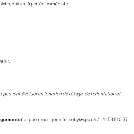
oisirs, culture à portée immédiate.
venir.
et peuvent évoluer en fonction de l'étage, de l'orientation et
logements/
et par e-mail : jennifer.aeby@spg.ch / +41 58 810 37