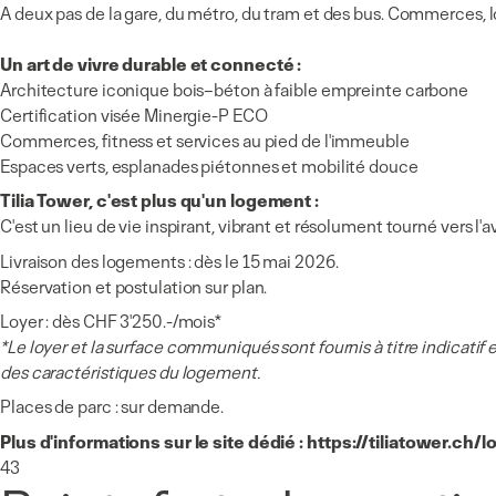
A deux pas de la gare, du métro, du tram et des bus. Commerces, l
Un art de vivre durable et connecté :
Architecture iconique bois–béton à faible empreinte carbone
Certification visée Minergie-P ECO
Commerces, fitness et services au pied de l'immeuble
Espaces verts, esplanades piétonnes et mobilité douce
Tilia Tower, c'est plus qu'un logement :
C'est un lieu de vie inspirant, vibrant et résolument tourné vers l'a
Livraison des logements : dès le 15 mai 2026.
Réservation et postulation sur plan.
Loyer : dès CHF 3'250.-/mois*
*Le loyer et la surface communiqués sont fournis à titre indicatif 
des caractéristiques du logement.
Places de parc : sur demande.
Plus d'informations sur le site dédié :
https://tiliatower.ch/
43