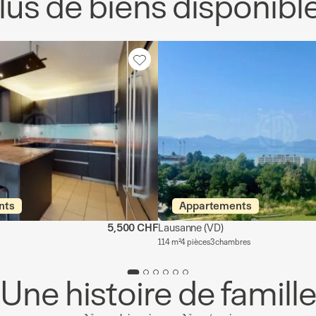
lus de biens disponibl
nts
Appartements
5,500 CHF
Lausanne
(VD)
114 m²
4 pièces
3 chambres
Une histoire de famill