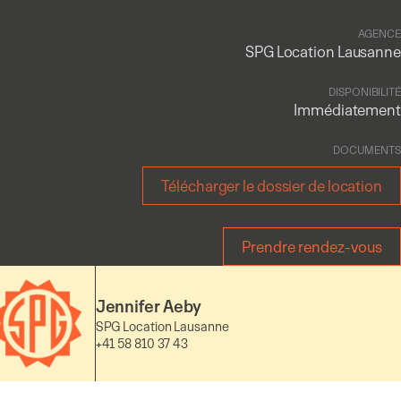
AGENCE
SPG Location Lausanne
DISPONIBILITÉ
Immédiatement
DOCUMENTS
Télécharger le dossier de location
Prendre rendez-vous
Jennifer Aeby
SPG Location Lausanne
+41 58 810 37 43