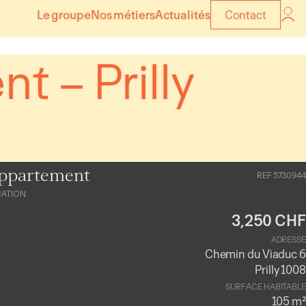
Le groupe
Nos métiers
Actualités
Contact
 – Prilly
ppartement
REF 5730944
CATION
3,250 CHF
ADRESSE
Chemin du Viaduc 6
Prilly 1008
SURFACE HABITABLE
105 m²