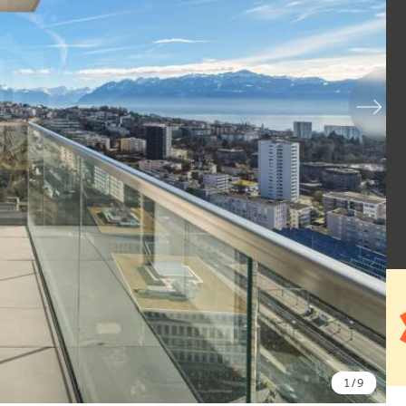
1
/ 9