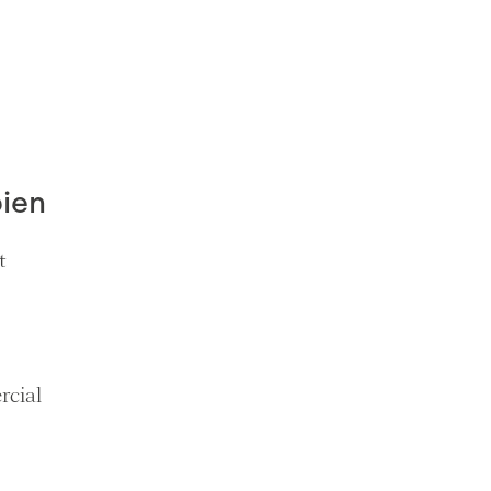
bien
t
rcial