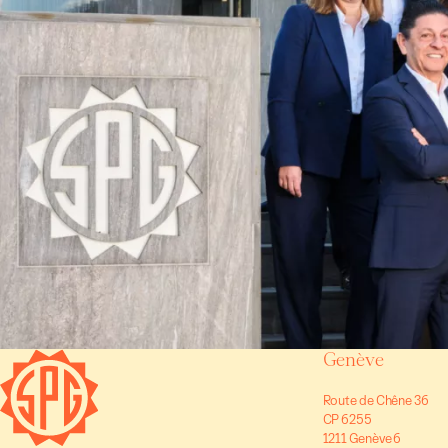
Genève
Route de Chêne 36
CP 6255
1211 Genève 6