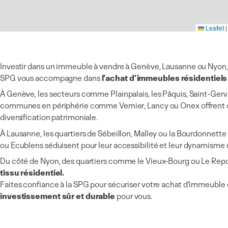
Leaflet
|
Investir dans un immeuble à vendre à Genève, Lausanne ou Nyon, c’
SPG vous accompagne dans
l’achat d’immeubles résidentiels
À Genève, les secteurs comme Plainpalais, les Pâquis, Saint-Gerva
communes en périphérie comme Vernier, Lancy ou Onex offrent q
diversification patrimoniale.
À Lausanne, les quartiers de Sébeillon, Malley ou la Bourdonnett
ou Ecublens séduisent pour leur accessibilité et leur dynamisme u
Du côté de Nyon, des quartiers comme le Vieux-Bourg ou Le Rep
tissu résidentiel.
Faites confiance à la SPG pour sécuriser votre achat d’immeuble e
investissement sûr et durable
pour vous.