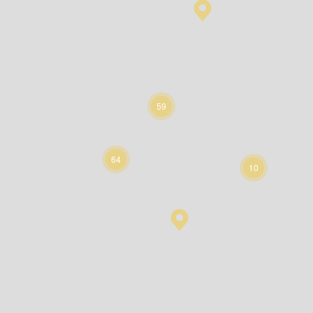
59
64
10