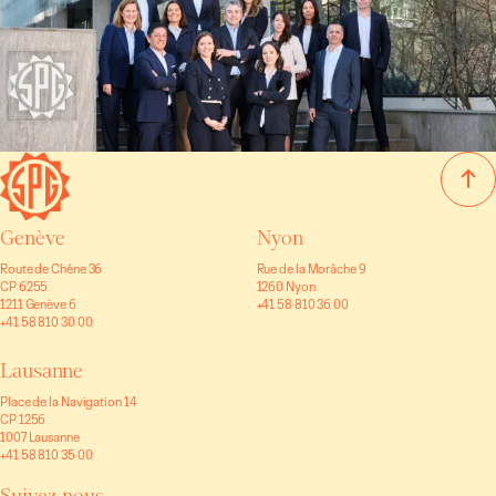
Genève
Nyon
Route de Chêne 36
Rue de la Morâche 9
CP 6255
1260 Nyon
1211 Genève 6
+41 58 810 36 00
+41 58 810 30 00
Lausanne
Place de la Navigation 14
CP 1256
1007 Lausanne
+41 58 810 35 00
Suivez-nous