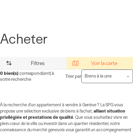
Panneau de gestion des cookies
Acheter
Filtres
Voir la carte
0
bien(s)
correspond(ent) à
Trier par
votre recherche
À la recherche d’un appartement à vendre à Genève ? La SPG vous
propose une sélection exclusive de biens à l’achat,
alliant situation
privilégiée et prestations de qualité
. Que vous souhaitiez vivre en
plein cœur de la ville ou investir dans un quartier résidentiel, notre
connaissance du marché genevois vous garantit un accompagnement