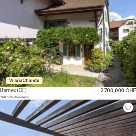
Villas/Chalets
Bernex
(GE)
2,700,000 CHF
240 m²
4 chambres