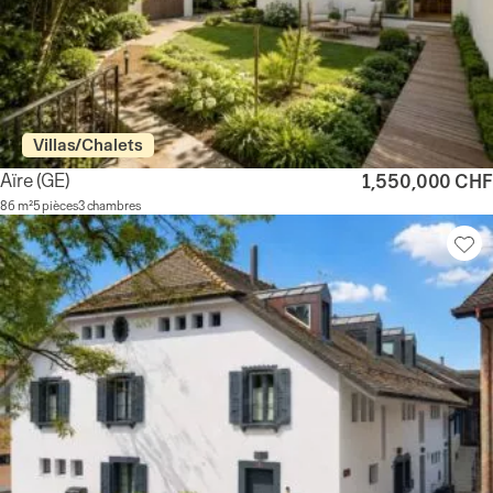
Villas/Chalets
Aïre
(GE)
1,550,000 CHF
86 m²
5 pièces
3 chambres