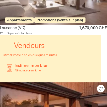
Appartements
Promotions (vente sur plan)
Lausanne
(VD)
1,670,000 CHF
125 m²
4 pièces
3 chambres
Vendeurs
Estimez votre bien en quelques minutes
Estimer mon bien
Simulateur en ligne