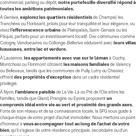
commercial, parking ou dépôt,
notre portefeuille diversifié répond à
toutes les ambitions patrimoniales.
À Genève,
explorez les quartiers résidentiels
de Champel, les
Tranchées ou Florissant, prisés pour leur tranquillité et leur élégance, ou
visez
l’effervescence urbaine
de Plainpalais, Saint-Gervais ou les
Pâquis, parfaits pour un investissement locatif. Des communes comme
Cologny, Vandoeuvres ou Collonge-Bellerive séduisent avec
leurs villa
luxueuses, entre lac et verdure.
À Lausanne,
les appartements avec vue sur le Léman
à Ouchy,
Montchoisi ou Florimont côtoient
les maisons familiales
de Valency
ou Bellevaux, tandis que les communes de Pully, Lutry ou Chissiez
offrent
des propriétés d’exception
dans un cadre résidentiel
privilégié.
À Nyon,
l’ambiance paisible
de La Vie-Là ou Pré de l’Oie attire les
familles, tandis que Gland, Prangins ou Eysins proposent
un
compromis idéal entre vie au vert et proximité des grands axes.
Forte de son réseau et de sa connaissance locale, la SPG vous guide à
chaque étape de votre projet d’achat immobilier. Nous mettons un point
d’honneur à
vous accompagner tout au long de l’achat de votre
bien
, qu’il s’agisse de votre résidence principale, secondaire ou d’un