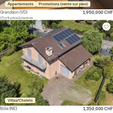
Appartements
Promotions (vente sur plan)
Grandson
(VD)
1,950,000 CHF
172 m²
4 pièces
3 chambres
Villas/Chalets
Bôle
(NE)
1,350,000 CHF