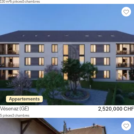
130 m²
6 pièces
5 chambres
Appartements
Vésenaz
(GE)
2,520,000 CHF
5 pièces
3 chambres