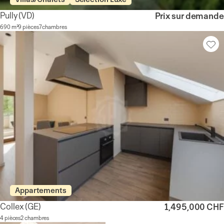
Pully
(VD)
Prix sur demande
690 m²
9 pièces
7 chambres
Appartements
Collex
(GE)
1,495,000 CHF
4 pièces
2 chambres