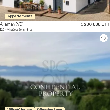
Appartements
Allaman
(VD)
1,200,000 CHF
125 m²
4 pièces
3 chambres
Villas/Chalets
Sélection Luxe