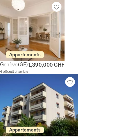
Appartements
Genève
(GE)
1,390,000 CHF
4 pièces
1 chambre
Appartements