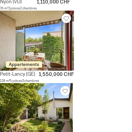
Nyon
(VD)
1,110,000 CHF
76 m²
3 pièces
2 chambres
Appartements
Petit-Lancy
(GE)
1,550,000 CHF
128 m²
5 pièces
3 chambres