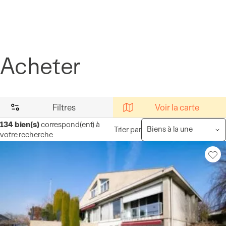
Panneau de gestion des cookies
Acheter
Filtres
Voir la carte
134
bien(s)
correspond(ent) à
Trier par
votre recherche