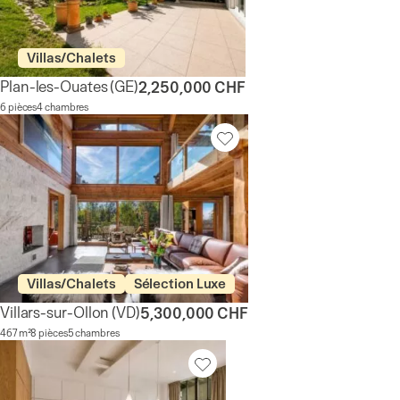
Villas/Chalets
Plan-les-Ouates
(GE)
2,250,000 CHF
6 pièces
4 chambres
Villas/Chalets
Sélection Luxe
Villars-sur-Ollon
(VD)
5,300,000 CHF
467 m²
8 pièces
5 chambres