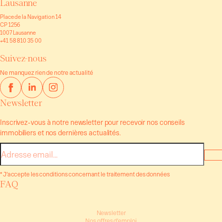
Lausanne
Place de la Navigation 14
CP 1256
1007 Lausanne
+41 58 810 35 00
Suivez-nous
Ne manquez rien de notre actualité
Newsletter
Inscrivez-vous à notre newsletter pour recevoir nos conseils
immobiliers et nos dernières actualités.
E-
mail
* J’accepte les conditions concernant le traitement des données
FAQ
Newsletter
Nos offres d’emploi