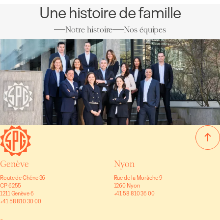
Une histoire de famille
Notre histoire
Nos équipes
Genève
Nyon
Route de Chêne 36
Rue de la Morâche 9
CP 6255
1260 Nyon
1211 Genève 6
+41 58 810 36 00
+41 58 810 30 00