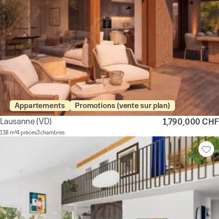
Appartements
Promotions (vente sur plan)
Lausanne
(VD)
1,790,000 CHF
138 m²
4 pièces
3 chambres