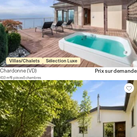
Villas/Chalets
Sélection Luxe
Chardonne
(VD)
Prix sur demande
410 m²
8 pièces
5 chambres