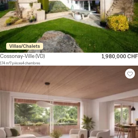
Villas/Chalets
Cossonay-Ville
(VD)
1,980,000 CHF
174 m²
7 pièces
4 chambres