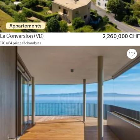
Appartements
La Conversion
(VD)
2,260,000 CHF
170 m²
4 pièces
3 chambres