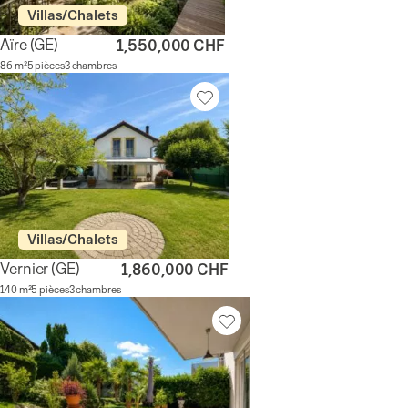
Villas/Chalets
Aïre
(GE)
1,550,000 CHF
86 m²
5 pièces
3 chambres
Villas/Chalets
Vernier
(GE)
1,860,000 CHF
140 m²
5 pièces
3 chambres