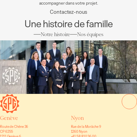
accompagner dans votre projet.
Contactez-nous
Une histoire de famille
Notre histoire
Nos équipes
Genève
Nyon
Route de Chêne 36
Rue de la Morâche 9
CP 6255
1260 Nyon
1211 Genève 6
+41 58 810 36 00