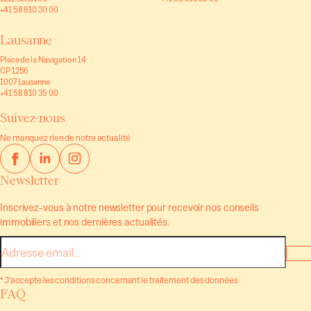
+41 58 810 30 00
Lausanne
Place de la Navigation 14
CP 1256
1007 Lausanne
+41 58 810 35 00
Suivez-nous
Ne manquez rien de notre actualité
Newsletter
Inscrivez-vous à notre newsletter pour recevoir nos conseils
immobiliers et nos dernières actualités.
E-
mail
* J’accepte les conditions concernant le traitement des données
FAQ