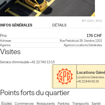
REF 11265_31021
INFOS GÉNÉRALES
DÉTAILS
Prix
176 CHF
Adresse
Rue Pestalozzi 29, Genève, 1202
Agence
Agence
Locations Générales
Visites
Service d'immeuble +41 22 740 13 15
Locations Géné
Locations Générales
+41 22 849 65 29
Points forts du quartier
Écoles
Commerces
Restaurants
Parking
Transports
Santé