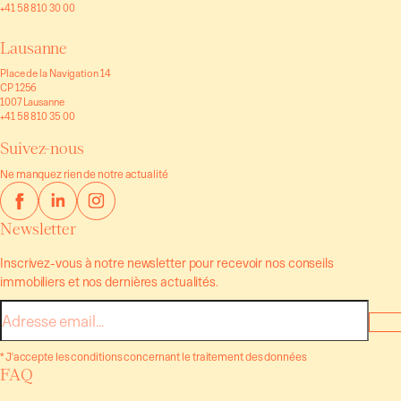
+41 58 810 30 00
Lausanne
Place de la Navigation 14
CP 1256
1007 Lausanne
+41 58 810 35 00
Suivez-nous
Ne manquez rien de notre actualité
Newsletter
Inscrivez-vous à notre newsletter pour recevoir nos conseils
immobiliers et nos dernières actualités.
E-
mail
* J'accepte les conditions concernant le traitement des données
FAQ