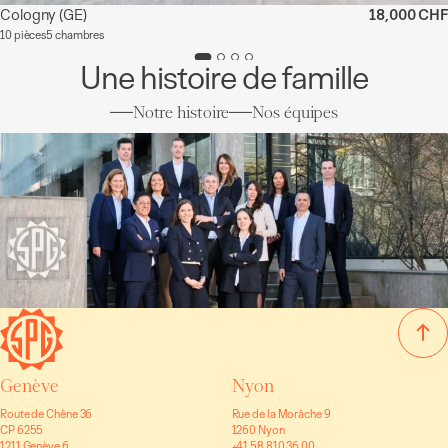
Cologny
(GE)
18,000 CHF
10 pièces
5 chambres
Une histoire de famille
Notre histoire
Nos équipes
Genève
Nyon
Route de Chêne 36
Rue de la Morâche 9
CP 6255
1260 Nyon
1211 Genève 6
+41 58 810 36 00