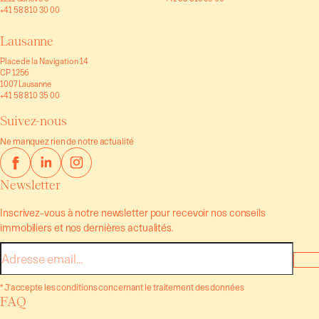
+41 58 810 30 00
Lausanne
Place de la Navigation 14
CP 1256
1007 Lausanne
+41 58 810 35 00
Suivez-nous
Ne manquez rien de notre actualité
Newsletter
Inscrivez-vous à notre newsletter pour recevoir nos conseils
immobiliers et nos dernières actualités.
E-
mail
* J'accepte les conditions concernant le traitement des données
FAQ