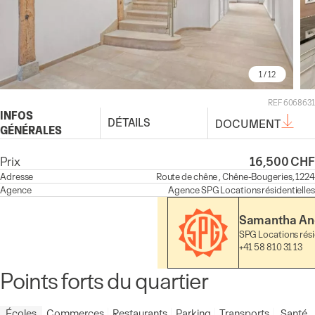
1
/ 12
REF 6068631
INFOS
DÉTAILS
DOCUMENT
GÉNÉRALES
Prix
16,500 CHF
Adresse
Route de chêne , Chêne-Bougeries, 1224
Agence
Agence
SPG Locations résidentielles
Samantha An
SPG Locations rési
+41 58 810 31 13
Points forts du quartier
Écoles
Commerces
Restaurants
Parking
Transports
Santé