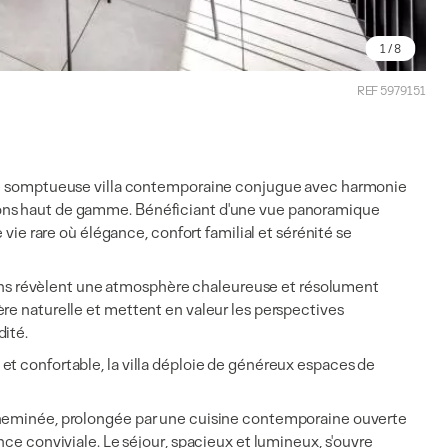
1
/ 8
REF 5979151
ette somptueuse villa contemporaine conjugue avec harmonie
ions haut de gamme. Bénéficiant d'une vue panoramique
 vie rare où élégance, confort familial et sérénité se
itions révèlent une atmosphère chaleureuse et résolument
re naturelle et mettent en valeur les perspectives
dité.
et confortable, la villa déploie de généreux espaces de
 cheminée, prolongée par une cuisine contemporaine ouverte
nce conviviale. Le séjour, spacieux et lumineux, s'ouvre