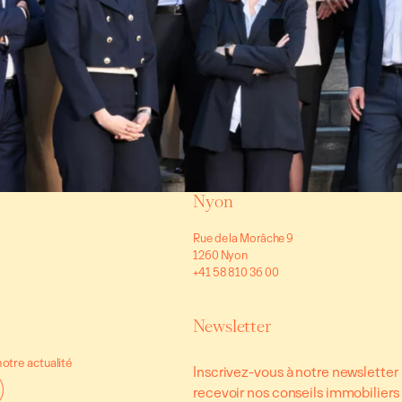
Nyon
Rue de la Morâche 9
1260 Nyon
+41 58 810 36 00
Newsletter
otre actualité
Inscrivez-vous à notre newsletter
recevoir nos conseils immobiliers