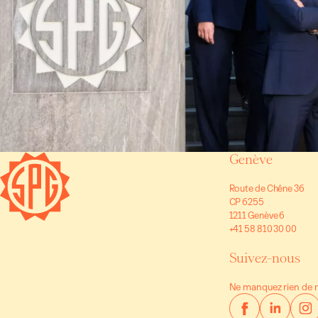
Genève
Route de Chêne 36
CP 6255
1211 Genève 6
+41 58 810 30 00
Suivez-nous
Ne manquez rien de n