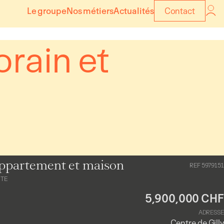
Le groupe
Nos métiers
Actualités
Contact
rain et
ppartement et maison
REF 5979151
NTE
5,900,000 CHF
ADRESSE
Centre de Gilly