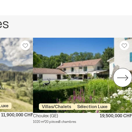
es
Luxe
Villas/Chalets
Sélection Luxe
11,900,000 CHF
Choulex
(GE)
19,500,000 CHF
1020 m²
20 pièces
8 chambres