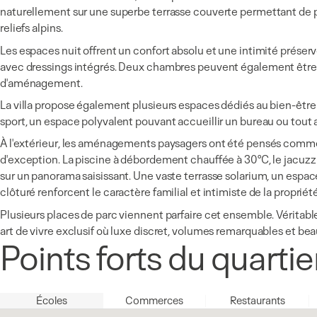
naturellement sur une superbe terrasse couverte permettant de pr
reliefs alpins.
Les espaces nuit offrent un confort absolu et une intimité prése
avec dressings intégrés. Deux chambres peuvent également être ré
d'aménagement.
La villa propose également plusieurs espaces dédiés au bien-être 
sport, un espace polyvalent pouvant accueillir un bureau ou tou
À l'extérieur, les aménagements paysagers ont été pensés comme u
d'exception. La piscine à débordement chauffée à 30°C, le jacuzz
sur un panorama saisissant. Une vaste terrasse solarium, un espace
clôturé renforcent le caractère familial et intimiste de la propriété
Plusieurs places de parc viennent parfaire cet ensemble. Véritable
art de vivre exclusif où luxe discret, volumes remarquables et be
Points forts du quartie
Écoles
Commerces
Restaurants