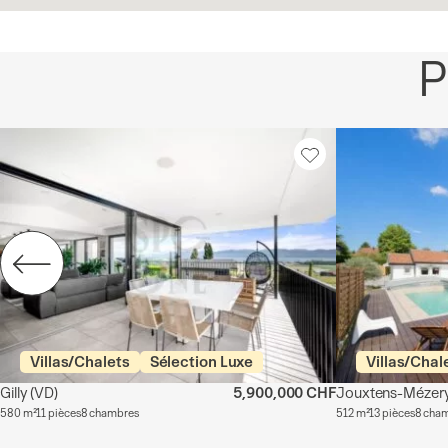
P
Villas/Chalets
Sélection Luxe
Villas/Chal
Gilly
(VD)
5,900,000 CHF
Jouxtens-Mézer
580 m²
11 pièces
8 chambres
512 m²
13 pièces
8 cha