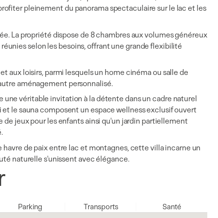
ofiter pleinement du panorama spectaculaire sur le lac et les
rvée. La propriété dispose de 8 chambres aux volumes généreux
unies selon les besoins, offrant une grande flexibilité
et aux loisirs, parmi lesquels un home cinéma ou salle de
t autre aménagement personnalisé.
ne véritable invitation à la détente dans un cadre naturel
i et le sauna composent un espace wellness exclusif ouvert
 de jeux pour les enfants ainsi qu'un jardin partiellement
.
 havre de paix entre lac et montagnes, cette villa incarne un
auté naturelle s'unissent avec élégance.
r
Parking
Transports
Santé