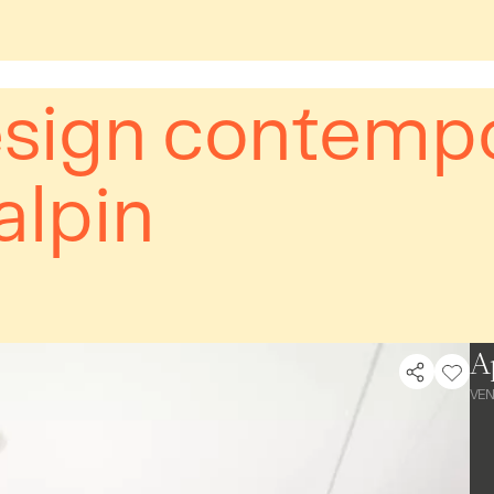
esign contempo
alpin
A
VE