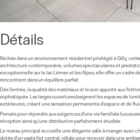
Détails
Nichée dans un environnement résidentiel privilégié à Gilly, c
architecture contemporaine, volumes spectaculaires et prestat
exceptionnelle sur le lac Léman et les Alpes, elle offre un cadre de
rencontrent dans un équilibre parfait.
Dès l'entrée, la qualité des matériaux et le soin apporté aux fin
sophistiquée. Les larges ouvertures baignent les espaces de lumiè
extérieures, créant une sensation permanente d'espace et de flui
Pensée pour répondre aux exigences d'une vie familiale luxueuse 
réception ainsi qu'une distribution parfaitement étudiée.
Le niveau principal accueille une élégante salle à manger avec
dotée d'un vaste îlot central, idéale pour recevoir dans une ambia