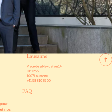
Lausanne
Place de la Navigation 14
CP 1256
1007 Lausanne
+41 58 810 35 00
FAQ
 pour
 et nos