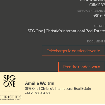
Gilly 1182
SURFACE HABITABLE
580 m²
AGENCE
SPG One | Christie's International Real Estate
DOCUMENTS
Télécharger le dossier de vente
Prendre rendez-vous
Amélie Woitrin
SPG One | Christie's International Real Estate
+41 79 583 04 68