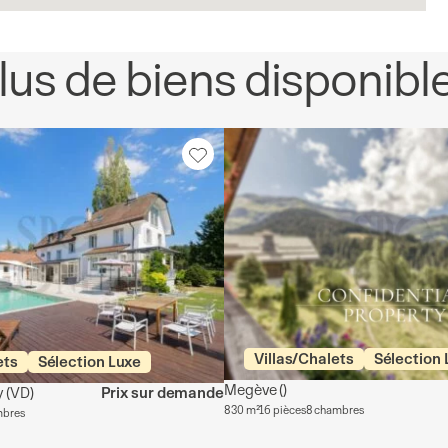
lus de biens disponibl
Villas/Chalets
Sélection 
ets
Sélection Luxe
Megève
()
y
(VD)
Prix sur demande
830 m²
16 pièces
8 chambres
mbres