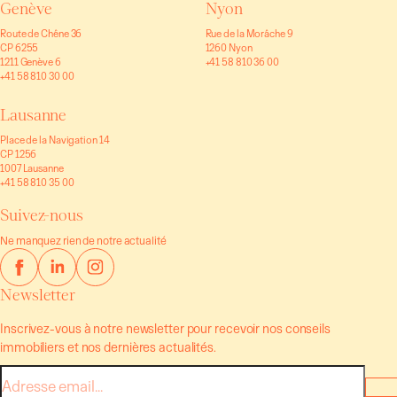
Genève
Nyon
Route de Chêne 36
Rue de la Morâche 9
CP 6255
1260 Nyon
1211 Genève 6
+41 58 810 36 00
+41 58 810 30 00
Lausanne
Place de la Navigation 14
CP 1256
1007 Lausanne
+41 58 810 35 00
Suivez-nous
Ne manquez rien de notre actualité
Newsletter
Inscrivez-vous à notre newsletter pour recevoir nos conseils
immobiliers et nos dernières actualités.
E-
mail