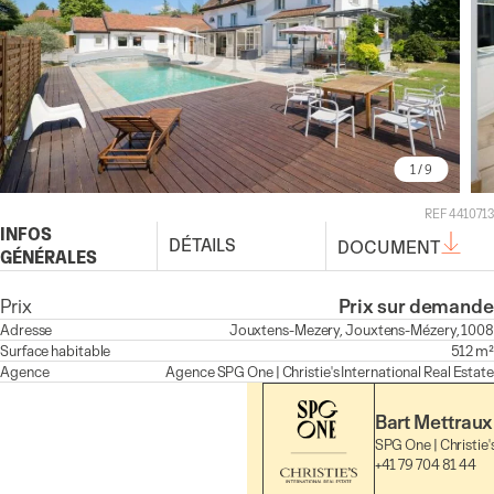
1
/ 9
REF 4410713
INFOS
DÉTAILS
DOCUMENT
GÉNÉRALES
Prix
Prix sur demande
Adresse
Jouxtens-Mezery, Jouxtens-Mézery, 1008
Surface habitable
512 m²
Agence
Agence
SPG One | Christie's International Real Estate
Bart Mettraux
SPG One | Christie'
+41 79 704 81 44