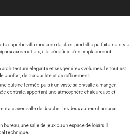
tte superbe villa moderne de plain-pied allie parfaitement vie
cipaux axes routiers, elle bénéficie d'un emplacement
on architecture élégante et ses généreux volumes. Le tout est
e confort, de tranquillité et de raffinement.
une cuisine fermée, puis à un vaste salon/salle à manger
née
centrale, apportant une atmosphère chaleureuse et
rentale avec salle de douche. Les deux autres chambres
bureau, une salle de jeux ou un espace de loisirs. Il
ocal technique.