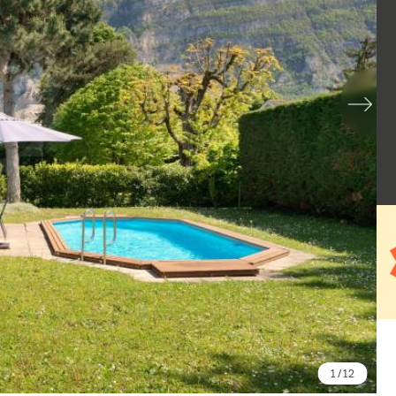
1
/ 12