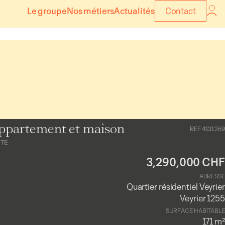
Le groupe
Nos métiers
Actualités
Contact
ppartement et maison
REF 4131269
NTE
3,290,000 CHF
ADRESSE
Quartier résidentiel Veyrier
Veyrier 1255
SURFACE HABITABLE
171 m²