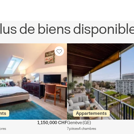
lus de biens disponibl
nts
Appartements
1,150,000 CHF
Genève
(GE)
bres
7 pièces
4 chambres