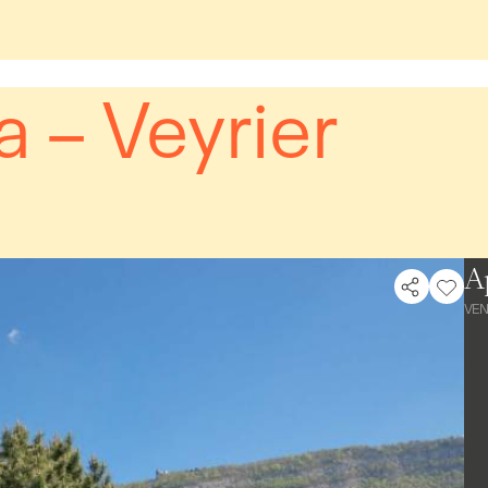
la – Veyrier
A
VE