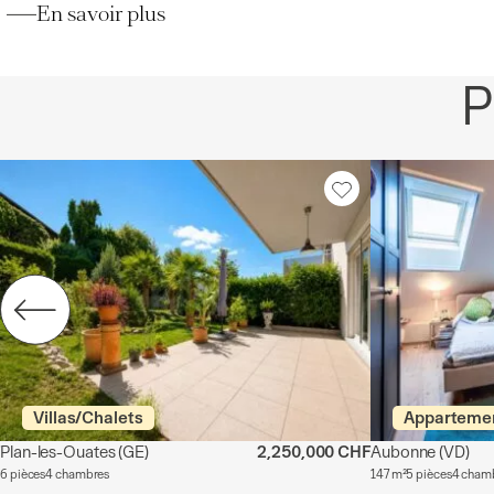
En savoir plus
P
Villas/Chalets
Apparteme
Plan-les-Ouates
(GE)
2,250,000 CHF
Aubonne
(VD)
6 pièces
4 chambres
147 m²
5 pièces
4 cham