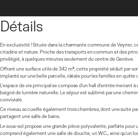
Détails
En exclusivité ! Située dans la charmante commune de Veyrier, ce
citadine et nature. Proche des transports en commun et des prin
privilégié, à quelques minutes seulement du centre de Genève.
Offrant une surface utile de 342 m
²
, cette propriété séduit par s
implanté sur une belle parcelle, idéale pour les familles en quête d
L'espace de vie principal se compose d'un hall d'entrée menant à 
baigné de lumière naturelle. Le séjour est sublimé par une chemi
conviviale.
Ce niveau accueille également trois chambres, dont une suite pa
partagent une salle de bains.
Le sous-sol propose une grande pièce polyvalente, parfaite pour un 
comprend également une salle de douche, un W.C
.
, ainsi qu'un l