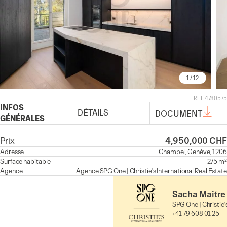
1
/ 12
REF 4780575
INFOS
DÉTAILS
DOCUMENT
GÉNÉRALES
Prix
4,950,000 CHF
Adresse
Champel, Genève, 1206
Surface habitable
275 m²
Agence
Agence
SPG One | Christie's International Real Estate
Sacha Maitre
SPG One | Christie'
+41 79 608 01 25