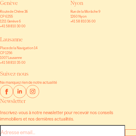
Genève
Nyon
Route de Chêne 36
Rue de la Morâche 9
CP 6255
1260 Nyon
1211 Genève 6
+41 58 810 36 00
+41 58 810 30 00
Lausanne
Place de la Navigation 14
CP 1256
1007 Lausanne
+41 58 810 35 00
Suivez-nous
Ne manquez rien de notre actualité
Newsletter
Inscrivez-vous à notre newsletter pour recevoir nos conseils
immobiliers et nos dernières actualités.
E-
mail