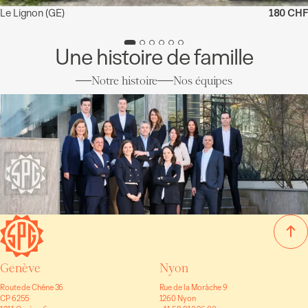
Le Lignon
(GE)
180 CHF
Une histoire de famille
Notre histoire
Nos équipes
Genève
Nyon
Route de Chêne 36
Rue de la Morâche 9
CP 6255
1260 Nyon