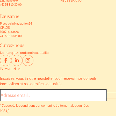
1211 Genève 6
+41 58 810 36 00
+41 58 810 30 00
Lausanne
Place de la Navigation 14
CP 1256
1007 Lausanne
+41 58 810 35 00
Suivez-nous
Ne manquez rien de notre actualité
Newsletter
Inscrivez-vous à notre newsletter pour recevoir nos conseils
immobiliers et nos dernières actualités.
E-
mail
* J'accepte les conditions concernant le traitement des données
FAQ