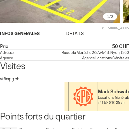
1
/ 2
REF 50886_40315
INFOS GÉNÉRALES
DÉTAILS
Prix
50 CHF
Adresse
Rue de la Morâche 2/2A/4/4B, Nyon, 1260
Agence
Agence
Locations Générales
Visites
vt@spg.ch
Mark Schwab
Locations Général
+41 58 810 36 75
Points forts du quartier