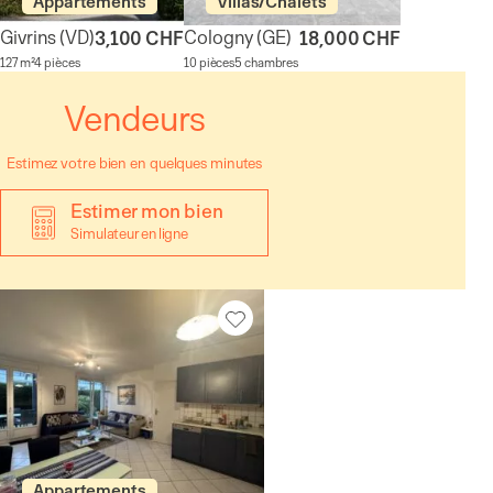
Appartements
Villas/Chalets
Givrins
(VD)
Cologny
(GE)
3,100 CHF
18,000 CHF
127 m²
4 pièces
10 pièces
5 chambres
Vendeurs
Estimez votre bien en quelques minutes
Estimer mon bien
Simulateur en ligne
Appartements