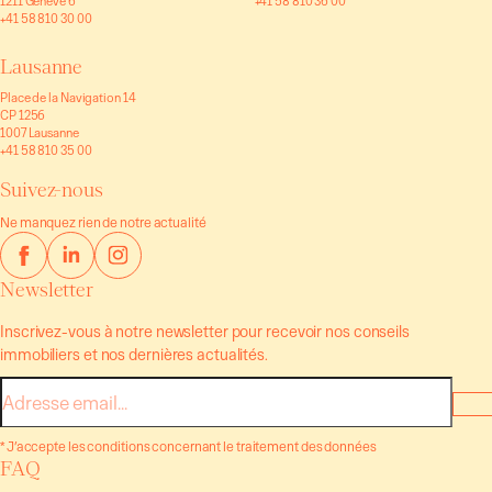
1211 Genève 6
+41 58 810 36 00
+41 58 810 30 00
Lausanne
Place de la Navigation 14
CP 1256
1007 Lausanne
+41 58 810 35 00
Suivez-nous
Ne manquez rien de notre actualité
Newsletter
Inscrivez-vous à notre newsletter pour recevoir nos conseils
immobiliers et nos dernières actualités.
E-
mail
* J’accepte les conditions concernant le traitement des données
FAQ