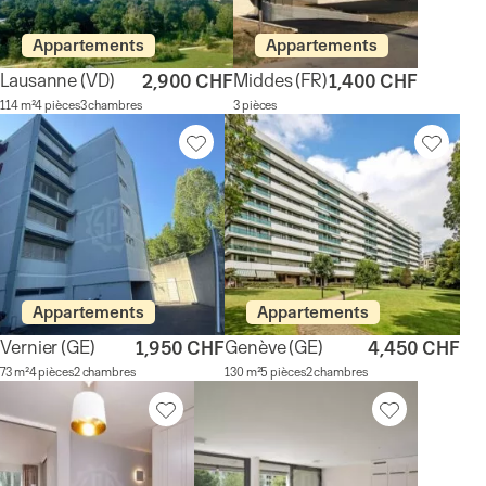
Appartements
Appartements
Lausanne
(VD)
Middes
(FR)
2,900 CHF
1,400 CHF
114 m²
4 pièces
3 chambres
3 pièces
Appartements
Appartements
Vernier
(GE)
Genève
(GE)
1,950 CHF
4,450 CHF
73 m²
4 pièces
2 chambres
130 m²
5 pièces
2 chambres