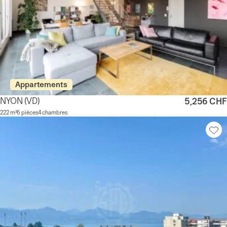
Appartements
NYON
(VD)
5,256 CHF
222 m²
6 pièces
4 chambres