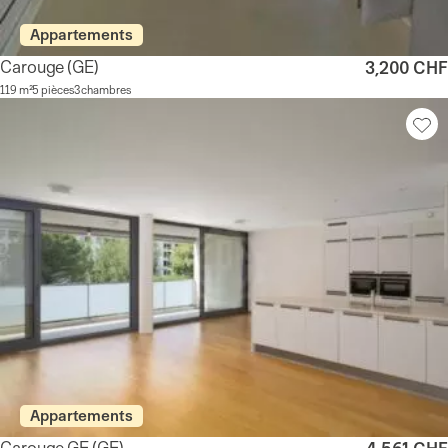
Appartements
Carouge
(GE)
3,200 CHF
119 m²
5 pièces
3 chambres
Appartements
Carouge GE
(GE)