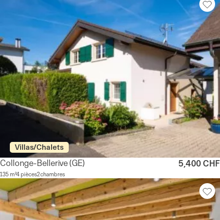
Villas/Chalets
Collonge-Bellerive
(GE)
5,400 CHF
135 m²
4 pièces
2 chambres