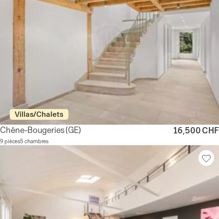
Villas/Chalets
Chêne-Bougeries
(GE)
16,500 CHF
9 pièces
5 chambres