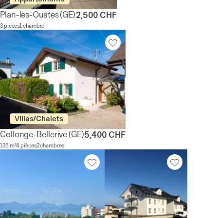
Plan-les-Ouates
(GE)
2,500 CHF
3 pièces
1 chambre
Villas/Chalets
Collonge-Bellerive
(GE)
5,400 CHF
135 m²
4 pièces
2 chambres