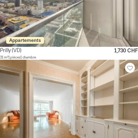
Appartements
Prilly
(VD)
1,730 CHF
31 m²
1 pièces
1 chambre