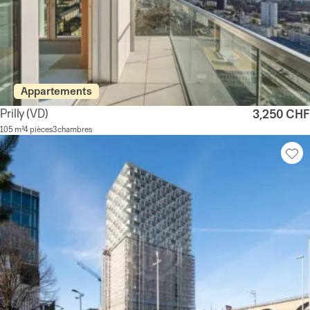
Appartements
Prilly
(VD)
3,250 CHF
105 m²
4 pièces
3 chambres