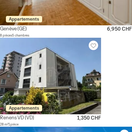
Appartements
Genève
(GE)
6,950 CHF
8 pièces
5 chambres
Appartements
Renens VD
(VD)
1,350 CHF
28 m²
1 pièce