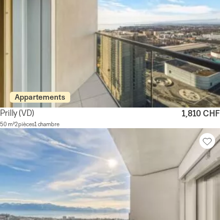
Appartements
Prilly
(VD)
1,810 CHF
50 m²
2 pièces
1 chambre