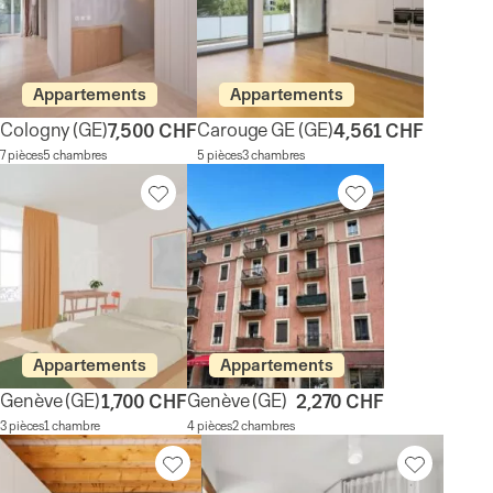
Appartements
Appartements
Cologny
(GE)
Carouge GE
(GE)
7,500 CHF
4,561 CHF
7 pièces
5 chambres
5 pièces
3 chambres
Appartements
Appartements
Genève
(GE)
Genève
(GE)
1,700 CHF
2,270 CHF
3 pièces
1 chambre
4 pièces
2 chambres