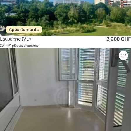
Appartements
Lausanne
(VD)
2,900 CHF
114 m²
4 pièces
3 chambres