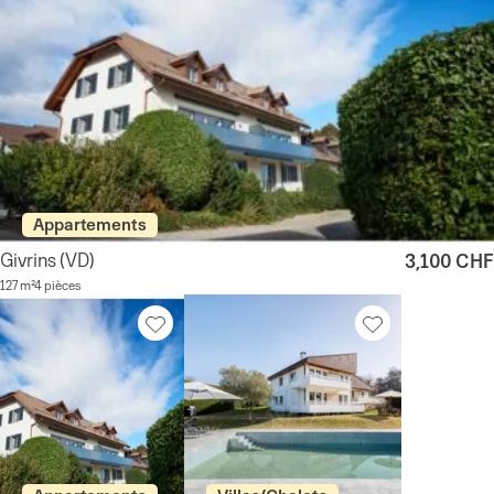
Appartements
Givrins
(VD)
3,100 CHF
127 m²
4 pièces