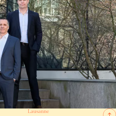
Villas/Chalets
Renens VD
(VD)
0 CHF
4,800 CHF
150 m²
5 pièces
4 chambres
Lausanne