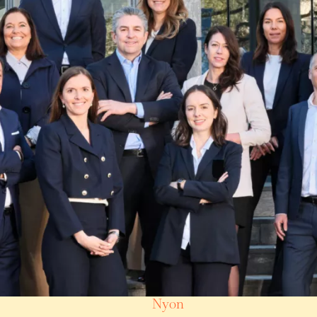
Villas/Chalets
Sélection Luxe
Lutry
(VD)
7,95
179 m²
6 pièces
4 chambres
Nyon