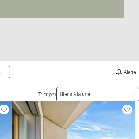
x
Alerte
Trier par