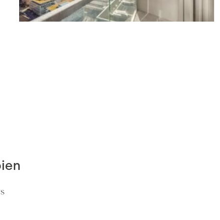
Appartements
Prilly
(VD)
1,730 CHF
31 m²
1 pièces
1 chambre
bien
ts
Appartements
Genève
(GE)
0 CHF
3,200 CHF