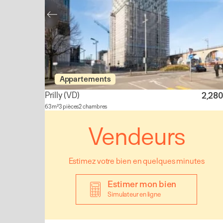
Appartements
Prilly
(VD)
2,28
63 m²
3 pièces
2 chambres
Vendeurs
Estimez votre bien en quelques minutes
Estimer mon bien
Simulateur en ligne