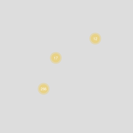
12
17
266