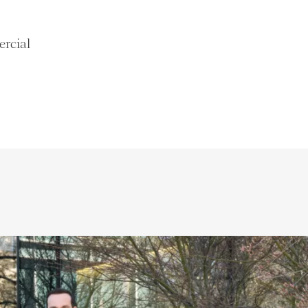
3 pièces
1 chambre
ercial
e
Appartements
Carouge GE
(GE)
0 CHF
4,561 CHF
5 pièces
3 chambres