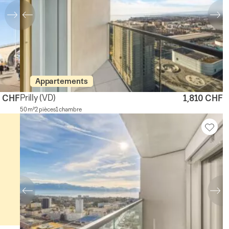
Appartements
Prilly
(VD)
0 CHF
1,810 CHF
50 m²
2 pièces
1 chambre