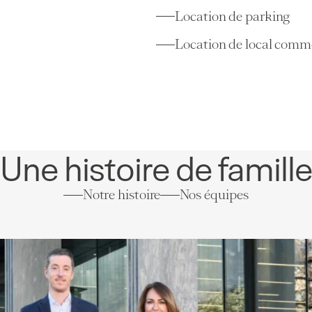
105 m²
4 pièces
3 chambres
Location de parking
Location de local comm
Une histoire de famill
Notre histoire
Nos équipes
Appartements
Genève
(GE)
2,27
4 pièces
2 chambres