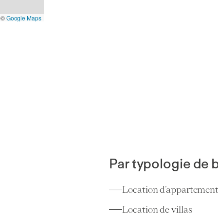
©
Google Maps
Par typologie de 
Location d’appartemen
Appartements
Location de villas
Prilly
(VD)
3,25