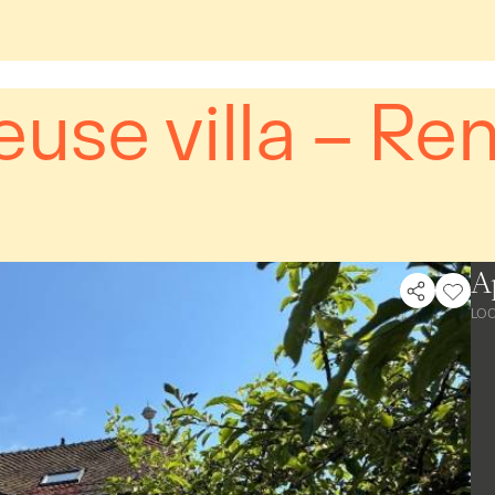
use villa – Re
A
LO