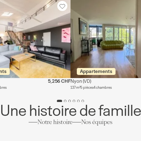
nts
Appartements
5,256 CHF
Nyon
(VD)
bres
137 m²
5 pièces
4 chambres
Une histoire de famill
Notre histoire
Nos équipes