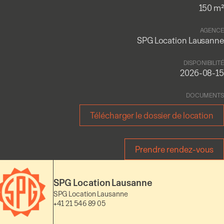
150 m²
AGENCE
SPG Location Lausanne
DISPONIBILITÉ
2026-08-15
DOCUMENTS
Télécharger le dossier de location
Prendre rendez-vous
SPG Location Lausanne
SPG Location Lausanne
+41 21 546 89 05