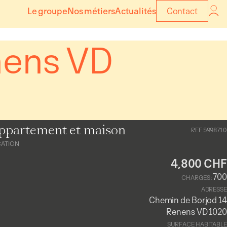
Le groupe
Nos métiers
Actualités
Contact
nens VD
ppartement et maison
REF 5998710
CATION
4,800 CHF
700
CHARGES :
ADRESSE
Chemin de Borjod 14
Renens VD 1020
SURFACE HABITABLE