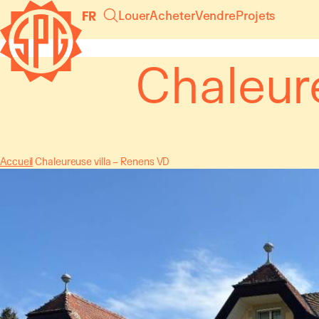
Panneau de gestion des cookies
Louer
Acheter
Vendre
Projets
FR
Chaleure
Accueil
Chaleureuse villa – Renens VD