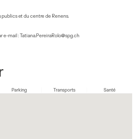
s publics et du centre de Renens.
ar e-mail : Tatiana.PereiraRolo@spg.ch
r
Parking
Transports
Santé