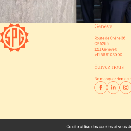
Genève
Route de Chêne 36
CP 6255
1211 Genève 6
+41 58 810 30 00
Suivez-nous
Ne manquez rien de n
Ce site utilise des cookies et vous 