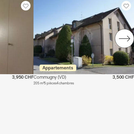
Appartements
3,950 CHF
Commugny
(VD)
3,500 CHF
205 m²
5 pièces
4 chambres
e