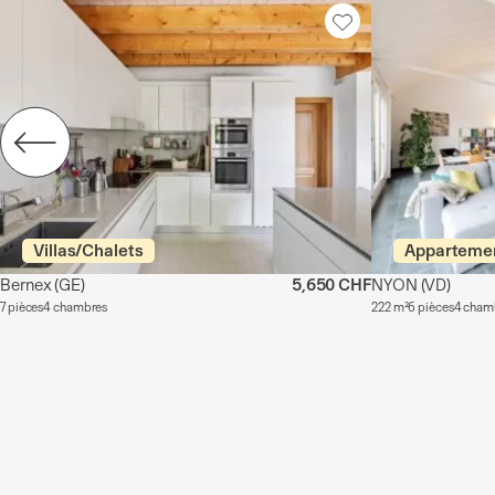
Villas/Chalets
Apparteme
Bernex
(GE)
5,650 CHF
NYON
(VD)
7 pièces
4 chambres
222 m²
6 pièces
4 cham