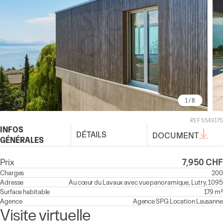
1
/ 8
REF 5549175
INFOS
DÉTAILS
DOCUMENT
GÉNÉRALES
Prix
7,950 CHF
Charges
200
Adresse
Au cœur du Lavaux avec vue panoramique, Lutry, 1095
Surface habitable
179 m²
Agence
Agence
SPG Location Lausanne
Visite virtuelle