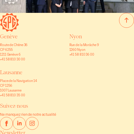
Genève
Nyon
Route de Chêne 36
Rue de la Morâche 9
CP 6255
1260 Nyon
1211 Genève 6
+41 58 810 36 00
+41 58 810 30 00
Lausanne
Place de la Navigation 14
CP 1256
1007 Lausanne
+41 58 810 35 00
Suivez-nous
Ne manquez rien de notre actualité
Newsletter