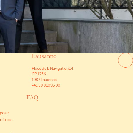
Lausanne
Place de la Navigation 14
CP 1256
1007 Lausanne
+41 58 810 35 00
FAQ
 pour
 et nos