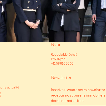
Nyon
Rue de la Morâche 9
1260 Nyon
+41 58 810 36 00
Newsletter
otre actualité
Inscrivez-vous à notre newsletter
recevoir nos conseils immobiliers
dernières actualités.