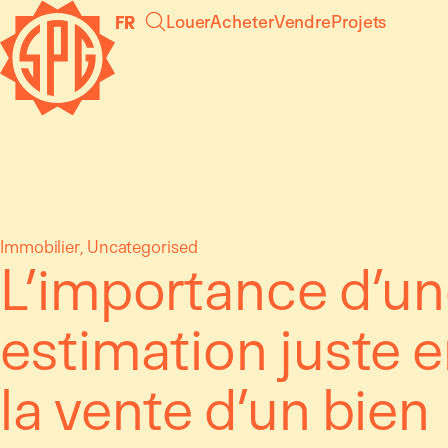
Aller
Panneau de gestion des cookies
Louer
Acheter
Vendre
Projets
FR
au
contenu
Immobilier
, 
Uncategorised
L’importance d’u
estimation juste 
la vente d’un bien