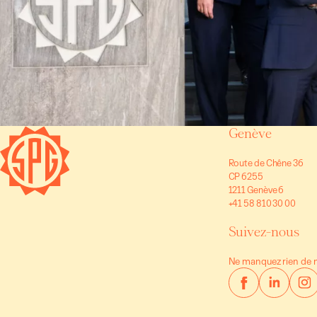
Genève
Route de Chêne 36
CP 6255
1211 Genève 6
+41 58 810 30 00
Suivez-nous
Ne manquez rien de n