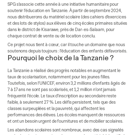
SPG s’associe cette année à une initiative humanitaire pour
soutenir l’éducation en Tanzanie. À partir de septembre 2024,
nous distribuerons du matériel scolaire (des cahiers d’exercices
et des lots de stylos) aux élèves de cinq écoles primaires situées
dans le district de Kisarawe, près de Dar-es-Salaam, pour
chaque contrat de vente ou de location conclu.
Ce projet nous tient à cœur, car il touche un domaine que nous
soutenons depuis toujours : l’éducation des enfants défavorisés.
Pourquoi le choix de la Tanzanie ?
La Tanzanie a réalisé des progrès notables en augmentant le
taux de scolarisation, notamment pour les jeunes filles.
Toutefois, selon l’UNICEF, environ 3,2 millions d’enfants âgés de
7 à 17 ans ne sont pas scolarisés, et 1,2 million n’ont jamais
fréquenté l’école. Le taux d’inscription au secondaire reste
faible, à seulement 27 %. Les défis persistent, tels que des
classes surpeuplées et la pauvreté, qui affectent les
performances des élèves. Les écoles manquent de ressources
et ont un besoin urgent de fournitures et de mobilier scolaires.
Les abandons scolaires sont nombreux, avec des cas signalés