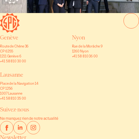
Genève
Nyon
Route de Chêne 36
Rue de la Morâche 9
CP 6255
1260 Nyon
1211 Genève 6
+41 58 810 36 00
+41 58 810 30 00
Lausanne
Place de la Navigation 14
CP 1256
1007 Lausanne
+41 58 810 35 00
Suivez-nous
Ne manquez rien de notre actualité
Newsletter