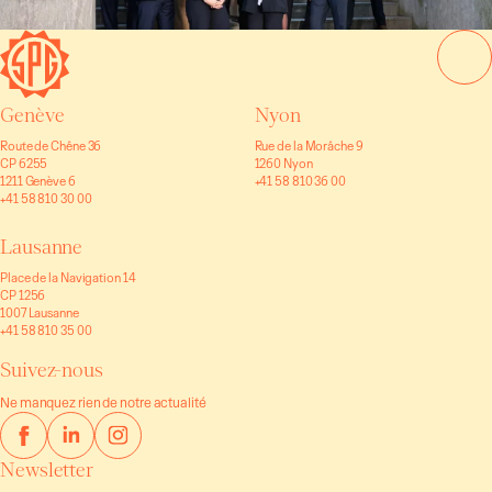
Genève
Nyon
Route de Chêne 36
Rue de la Morâche 9
CP 6255
1260 Nyon
1211 Genève 6
+41 58 810 36 00
+41 58 810 30 00
Lausanne
Place de la Navigation 14
CP 1256
1007 Lausanne
+41 58 810 35 00
Suivez-nous
Ne manquez rien de notre actualité
Newsletter