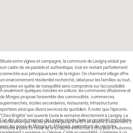
Située entre vignes et campagne, la commune de Lavigny séduit par
son cadre de vie paisible et authentique, tout en restant parfaitement
connectée aux principaux axes de la région. Ce charmant village offre
un environnement résidentiel recherché, idéal pour les familles ou toute
personne en quête de tranquillité sans compromis sur l'accessibilité.
À seulement quelques minutes en voiture, les communes d'Aubonne et
de Morges propose l'ensemble des commodités : commerces,
supermarchés, écoles secondaires, restaurants, infrastructures
sportives ainsi que divers services du quotidien. À noter que l'épicerie
"Chez Brigitte" est ouverte toute la semaine directement à Lavigny. La
L'un des atouts majeurs de Lavigny réside dans sa proximité immédiate
crèche ainsi que l'école primaire (jusqu'à la 4P) se situent à seulement 2
avec les gares de Morges et d'Allaman, permettant de rejoindre
minutes à pied. Le reste de la scolarité s'effectue à Etoy puis à Aubonne,
rapidement Lausanne ou Genève. Cette accessibilité, combinée à un