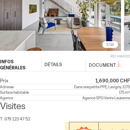
1
/ 10
REF 6064301
INFOS
DÉTAILS
DOCUMENT
GÉNÉRALES
Prix
1,690,000 CHF
Adresse
Dans une petite PPE, Lavigny, 1175
Surface habitable
175 m²
Agence
Agence
SPG Vente Lausanne
Visites
T: 079 123 47 52