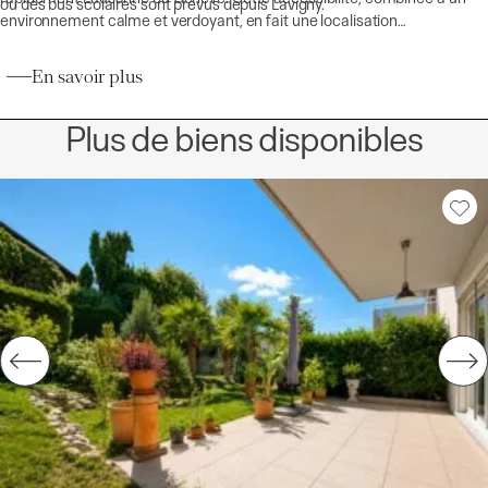
où des bus scolaires sont prévus depuis Lavigny.
environnement calme et verdoyant, en fait une localisation
particulièrement prisée, offrant un équilibre idéal entre qualité de vie et
mobilité.
En savoir plus
Plus de biens disponibles