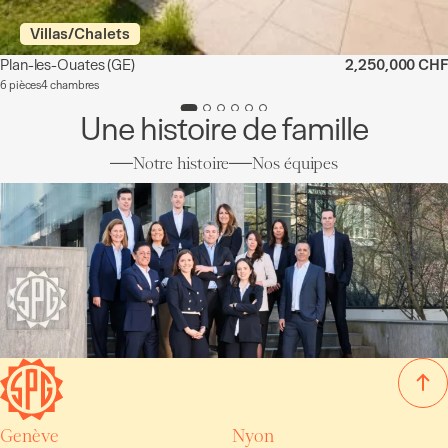
Villas/Chalets
Plan-les-Ouates
(GE)
2,250,000 CHF
6 pièces
4 chambres
Une histoire de famille
Notre histoire
Nos équipes
Genève
Nyon