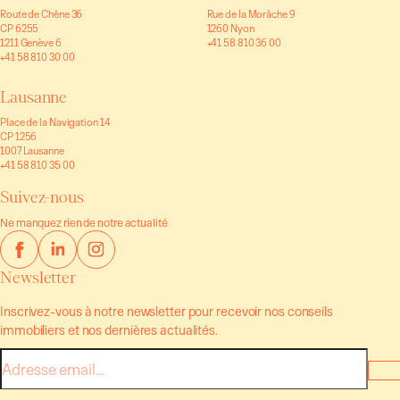
Route de Chêne 36
Rue de la Morâche 9
CP 6255
1260 Nyon
1211 Genève 6
+41 58 810 36 00
+41 58 810 30 00
Lausanne
Place de la Navigation 14
CP 1256
1007 Lausanne
+41 58 810 35 00
Suivez-nous
Ne manquez rien de notre actualité
Newsletter
Inscrivez-vous à notre newsletter pour recevoir nos conseils
immobiliers et nos dernières actualités.
E-
mail