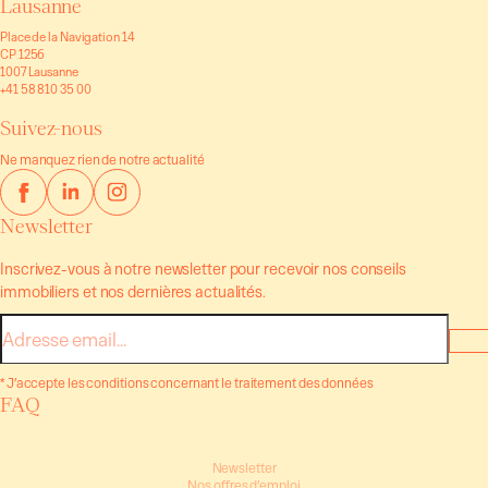
Lausanne
Place de la Navigation 14
CP 1256
1007 Lausanne
+41 58 810 35 00
Suivez-nous
Ne manquez rien de notre actualité
Newsletter
Inscrivez-vous à notre newsletter pour recevoir nos conseils
immobiliers et nos dernières actualités.
E-
mail
* J’accepte les conditions concernant le traitement des données
FAQ
Newsletter
Nos offres d’emploi