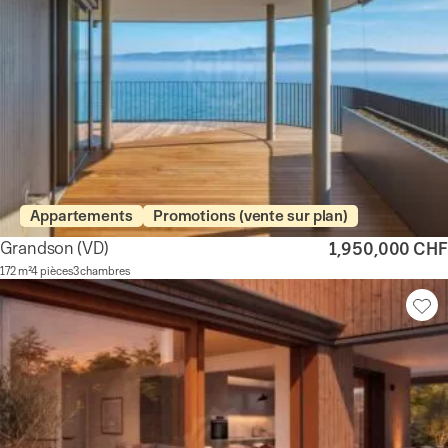
Appartements
Promotions (vente sur plan)
Grandson
(VD)
1,950,000 CHF
172 m²
4 pièces
3 chambres