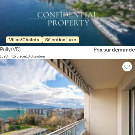
Villas/Chalets
Sélection Luxe
Pully
(VD)
Prix sur demande
1098 m²
15 pièces
10 chambres