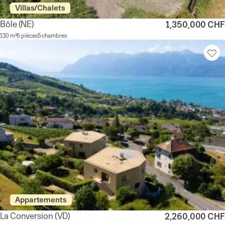
Villas/Chalets
Bôle
(NE)
1,350,000 CHF
130 m²
6 pièces
5 chambres
Appartements
La Conversion
(VD)
2,260,000 CHF