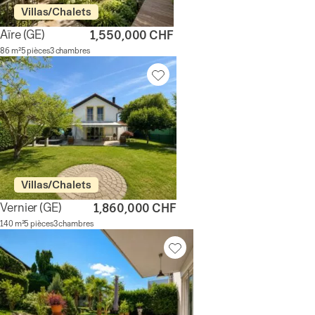
Villas/Chalets
Aïre
(GE)
1,550,000 CHF
86 m²
5 pièces
3 chambres
Villas/Chalets
Vernier
(GE)
1,860,000 CHF
140 m²
5 pièces
3 chambres