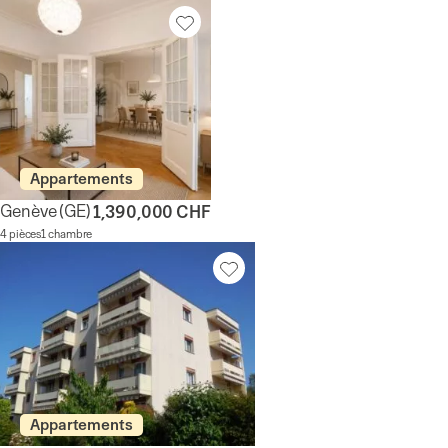
Appartements
Genève
(GE)
1,390,000 CHF
4 pièces
1 chambre
Appartements