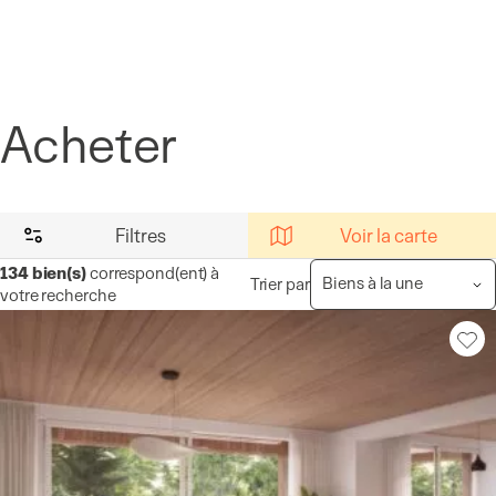
Panneau de gestion des cookies
Acheter
Filtres
Voir la carte
134
bien(s)
correspond(ent) à
Trier par
votre recherche