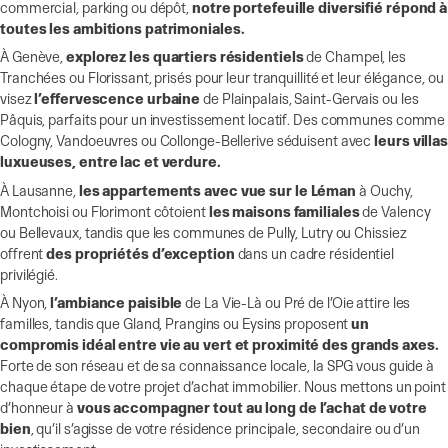
commercial, parking ou dépôt,
notre portefeuille diversifié répond à
toutes les ambitions patrimoniales.
À Genève,
explorez les quartiers résidentiels
de Champel, les
Tranchées ou Florissant, prisés pour leur tranquillité et leur élégance, ou
visez
l’effervescence urbaine
de Plainpalais, Saint-Gervais ou les
Pâquis, parfaits pour un investissement locatif. Des communes comme
Cologny, Vandoeuvres ou Collonge-Bellerive séduisent avec
leurs villa
luxueuses, entre lac et verdure.
À Lausanne,
les appartements avec vue sur le Léman
à Ouchy,
Montchoisi ou Florimont côtoient
les maisons familiales
de Valency
ou Bellevaux, tandis que les communes de Pully, Lutry ou Chissiez
offrent
des propriétés d’exception
dans un cadre résidentiel
privilégié.
À Nyon,
l’ambiance paisible
de La Vie-Là ou Pré de l’Oie attire les
familles, tandis que Gland, Prangins ou Eysins proposent
un
compromis idéal entre vie au vert et proximité des grands axes.
Forte de son réseau et de sa connaissance locale, la SPG vous guide à
chaque étape de votre projet d’achat immobilier. Nous mettons un point
d’honneur à
vous accompagner tout au long de l’achat de votre
bien
, qu’il s’agisse de votre résidence principale, secondaire ou d’un