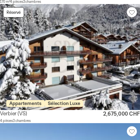
170 m²
4 pièces
3 chambres
Réservé
Appartements
Sélection Luxe
Verbier
(VS)
2,675,000 CHF
4 pièces
3 chambres