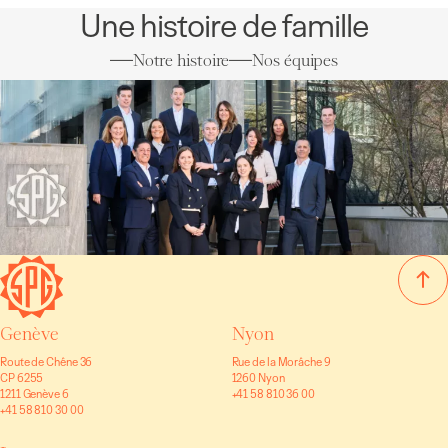
Une histoire de famille
Notre histoire
Nos équipes
Genève
Nyon
Route de Chêne 36
Rue de la Morâche 9
CP 6255
1260 Nyon
1211 Genève 6
+41 58 810 36 00
+41 58 810 30 00