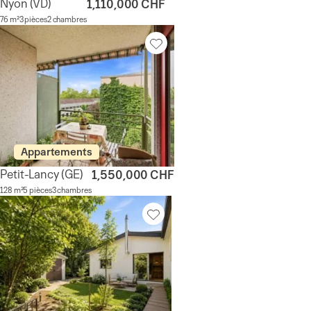
Nyon
(VD)
1,110,000 CHF
76 m²
3 pièces
2 chambres
Appartements
Petit-Lancy
(GE)
1,550,000 CHF
128 m²
5 pièces
3 chambres