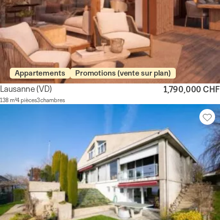
Appartements
Promotions (vente sur plan)
Lausanne
(VD)
1,790,000 CHF
138 m²
4 pièces
3 chambres