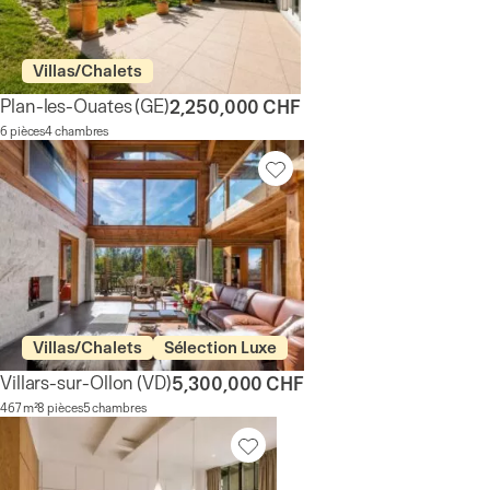
Villas/Chalets
Plan-les-Ouates
(GE)
2,250,000 CHF
6 pièces
4 chambres
Villas/Chalets
Sélection Luxe
Villars-sur-Ollon
(VD)
5,300,000 CHF
467 m²
8 pièces
5 chambres