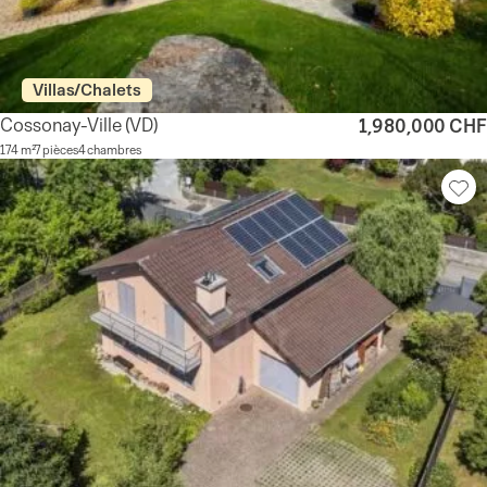
Villas/Chalets
Cossonay-Ville
(VD)
1,980,000 CHF
174 m²
7 pièces
4 chambres