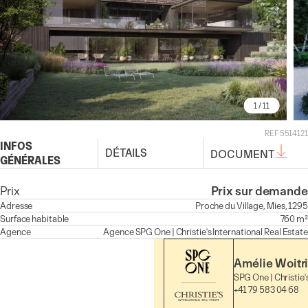
1
/ 11
REF 5514121
INFOS
DÉTAILS
DOCUMENT
GÉNÉRALES
Prix
Prix sur demande
Adresse
Proche du Village, Mies, 1295
Surface habitable
760 m²
Agence
Agence
SPG One | Christie's International Real Estate
Amélie Woitr
SPG One | Christie'
+41 79 583 04 68