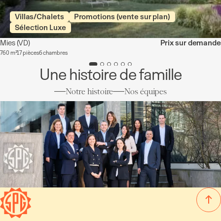
Villas/Chalets
Promotions (vente sur plan)
Sélection Luxe
Mies
(VD)
Prix sur demande
760 m²
17 pièces
6 chambres
Une histoire de famille
Notre histoire
Nos équipes