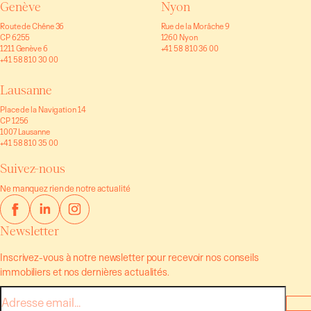
Genève
Nyon
Route de Chêne 36
Rue de la Morâche 9
CP 6255
1260 Nyon
1211 Genève 6
+41 58 810 36 00
+41 58 810 30 00
Lausanne
Place de la Navigation 14
CP 1256
1007 Lausanne
+41 58 810 35 00
Suivez-nous
Ne manquez rien de notre actualité
Newsletter
Inscrivez-vous à notre newsletter pour recevoir nos conseils
immobiliers et nos dernières actualités.
E-
mail