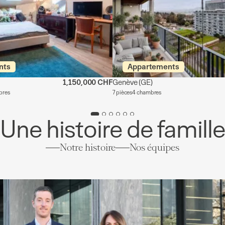
nts
Appartements
1,150,000 CHF
Genève
(GE)
bres
7 pièces
4 chambres
Une histoire de famill
Notre histoire
Nos équipes