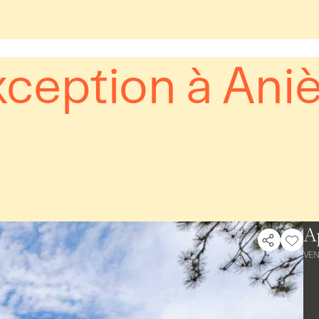
exception à Ani
A
VE