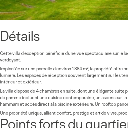
Détails
Cette villa d'exception bénéficie d'une vue spectaculaire sur le 
verdoyant.
Implantée sur une parcelle d'environ 1'884 m², la propriété offre
lumière. Les espaces de réception s'ouvrent largement sur les terr
intérieur et extérieur.
La villa dispose de 4 chambres en suite, dont une élégante suite p
de gamme incluent une cuisine contemporaine, un ascenseur, la 
hammam et accès direct à la piscine extérieure. Un rooftop panora
Une propriété unique, alliant confort, prestige et art de vivre, pro
Points forts du quartie