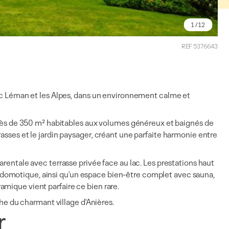
1
/ 12
REF 5376643
lac Léman et les Alpes, dans un environnement calme et
 près de 350 m² habitables aux volumes généreux et baignés de
asses et le jardin paysager, créant une parfaite harmonie entre
arentale avec terrasse privée face au lac. Les prestations haut
domotique, ainsi qu'un espace bien-être complet avec sauna,
mique vient parfaire ce bien rare.
che du charmant village d'Anières.
r