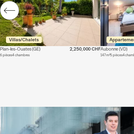
Villas/Chalets
Apparteme
Plan-les-Ouates
(GE)
2,250,000 CHF
Aubonne
(VD)
6 pièces
4 chambres
147 m²
5 pièces
4 cham