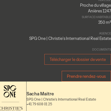
Proche du village
Anières 1247
SURFACE HABITABLE
350 m²
AGENCE
SPG One | Christie's International Real Estate
DOCUMENTS
Télécharger le dossier de vente
Prendre rendez-vous
Sacha Maitre
SPG One | Christie's International Real Estate
+41 79 608 01 25