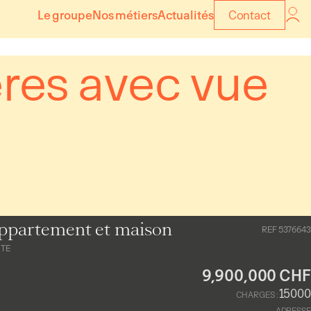
Le groupe
Nos métiers
Actualités
Contact
ères avec vue
ppartement et maison
REF 5376643
NTE
9,900,000 CHF
15000
CHARGES :
ADRESSE