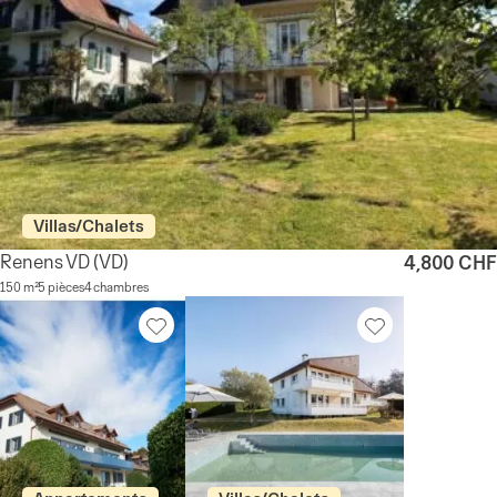
Villas/Chalets
Renens VD
(VD)
4,800 CHF
150 m²
5 pièces
4 chambres