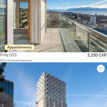
Appartements
Prilly
(VD)
3,250 CHF
105 m²
4 pièces
3 chambres