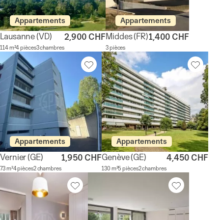
Appartements
Appartements
Lausanne
(VD)
Middes
(FR)
2,900 CHF
1,400 CHF
114 m²
4 pièces
3 chambres
3 pièces
Appartements
Appartements
Vernier
(GE)
Genève
(GE)
1,950 CHF
4,450 CHF
73 m²
4 pièces
2 chambres
130 m²
5 pièces
2 chambres