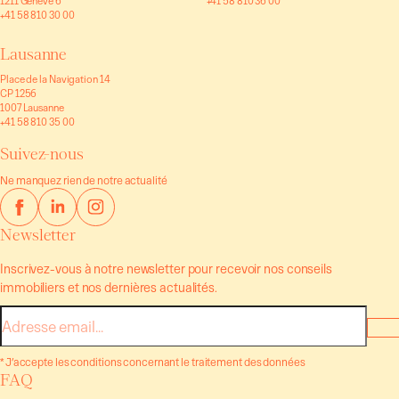
1211 Genève 6
+41 58 810 36 00
+41 58 810 30 00
Lausanne
Place de la Navigation 14
CP 1256
1007 Lausanne
+41 58 810 35 00
Suivez-nous
Ne manquez rien de notre actualité
Newsletter
Inscrivez-vous à notre newsletter pour recevoir nos conseils
immobiliers et nos dernières actualités.
E-
mail
* J’accepte les conditions concernant le traitement des données
FAQ