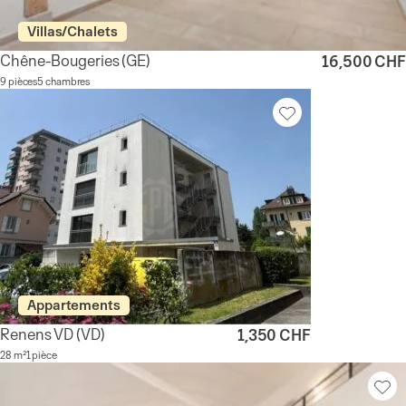
Villas/Chalets
Chêne-Bougeries
(GE)
16,500 CHF
9 pièces
5 chambres
Appartements
Renens VD
(VD)
1,350 CHF
28 m²
1 pièce