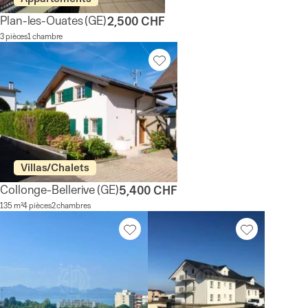
Plan-les-Ouates
(GE)
2,500 CHF
3 pièces
1 chambre
Villas/Chalets
Collonge-Bellerive
(GE)
5,400 CHF
135 m²
4 pièces
2 chambres