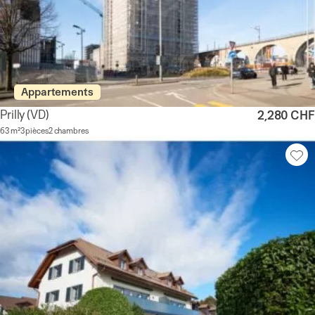
Appartements
Prilly
(VD)
2,280 CHF
63 m²
3 pièces
2 chambres