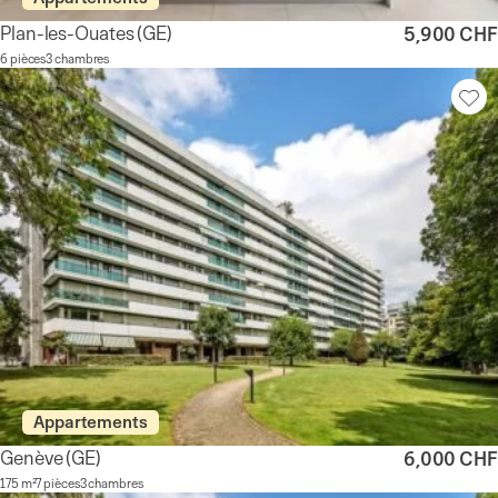
Plan-les-Ouates
(GE)
5,900 CHF
6 pièces
3 chambres
Appartements
Genève
(GE)
6,000 CHF
175 m²
7 pièces
3 chambres