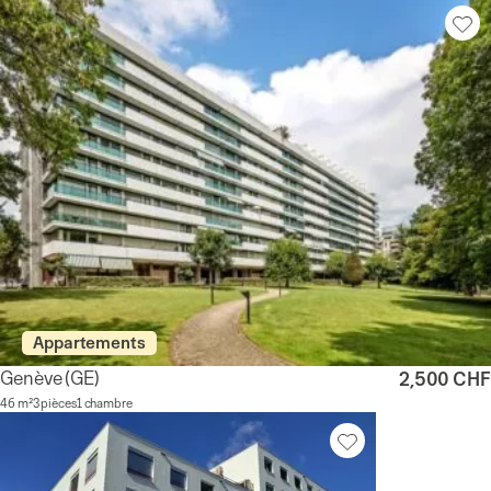
Appartements
Genève
(GE)
2,500 CHF
46 m²
3 pièces
1 chambre