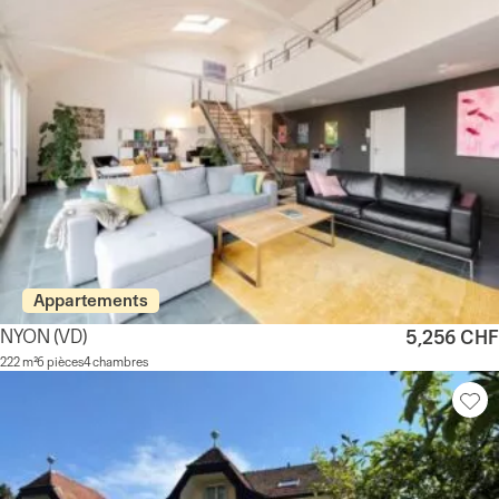
Appartements
NYON
(VD)
5,256 CHF
222 m²
6 pièces
4 chambres