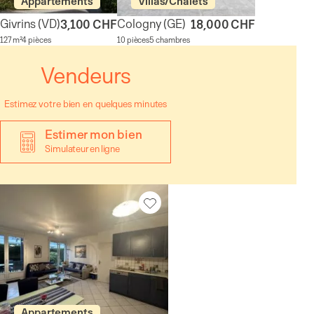
Appartements
Villas/Chalets
Givrins
(VD)
Cologny
(GE)
3,100 CHF
18,000 CHF
127 m²
4 pièces
10 pièces
5 chambres
Vendeurs
Estimez votre bien en quelques minutes
Estimer mon bien
Simulateur en ligne
Appartements