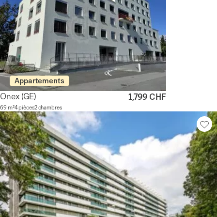
Appartements
Onex
(GE)
1,799 CHF
69 m²
4 pièces
2 chambres