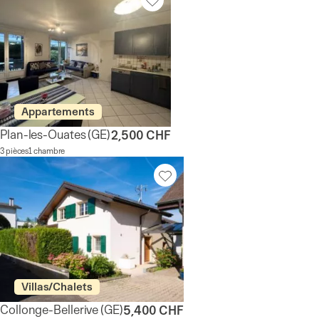
Appartements
Plan-les-Ouates
(GE)
2,500 CHF
3 pièces
1 chambre
Villas/Chalets
Collonge-Bellerive
(GE)
5,400 CHF