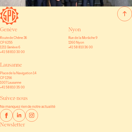
Genève
Nyon
Route de Chêne 36
Rue de la Morâche 9
CP 6255
1260 Nyon
1211 Genève 6
+41 58 810 36 00
+41 58 810 30 00
Lausanne
Place de la Navigation 14
CP 1256
1007 Lausanne
+41 58 810 35 00
Suivez-nous
Ne manquez rien de notre actualité
Newsletter