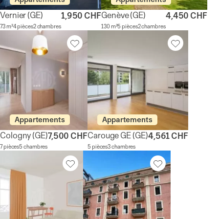
Vernier
(GE)
Genève
(GE)
1,950 CHF
4,450 CHF
73 m²
4 pièces
2 chambres
130 m²
5 pièces
2 chambres
Appartements
Appartements
Cologny
(GE)
Carouge GE
(GE)
7,500 CHF
4,561 CHF
7 pièces
5 chambres
5 pièces
3 chambres