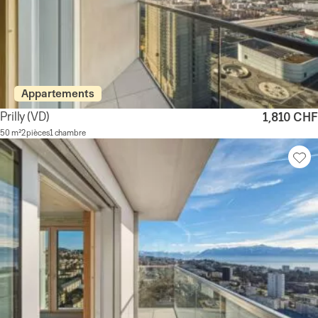
Appartements
Prilly
(VD)
1,810 CHF
50 m²
2 pièces
1 chambre