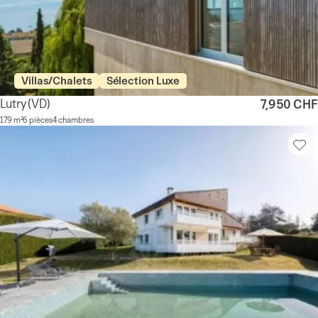
Villas/Chalets
Sélection Luxe
Lutry
(VD)
7,950 CHF
179 m²
6 pièces
4 chambres