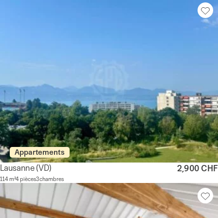
Appartements
Lausanne
(VD)
2,900 CHF
114 m²
4 pièces
3 chambres