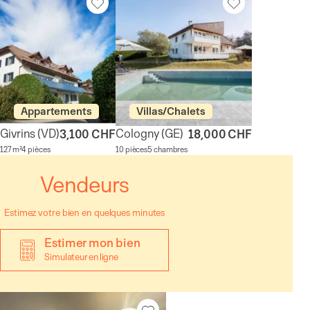
Appartements
Villas/Chalets
Givrins
(VD)
Cologny
(GE)
3,100 CHF
18,000 CHF
127 m²
4 pièces
10 pièces
5 chambres
Vendeurs
Estimez votre bien en quelques minutes
Estimer mon bien
Simulateur en ligne