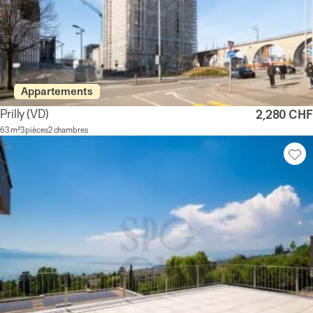
Appartements
Prilly
(VD)
2,280 CHF
63 m²
3 pièces
2 chambres