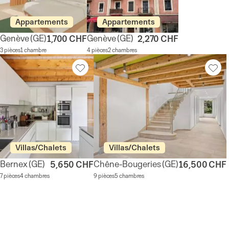
Appartements
Appartements
Genève
(GE)
Genève
(GE)
1,700 CHF
2,270 CHF
3 pièces
1 chambre
4 pièces
2 chambres
Villas/Chalets
Villas/Chalets
Bernex
(GE)
Chêne-Bougeries
(GE)
5,650 CHF
16,500 CHF
7 pièces
4 chambres
9 pièces
5 chambres