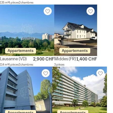
135 m²
4 pièces
2 chambres
Appartements
Appartements
Lausanne
(VD)
Middes
(FR)
2,900 CHF
1,400 CHF
114 m²
4 pièces
3 chambres
3 pièces
Appartements
Appartements