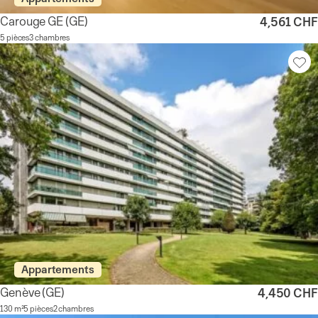
Carouge GE
(GE)
4,561 CHF
5 pièces
3 chambres
Appartements
Genève
(GE)
4,450 CHF
130 m²
5 pièces
2 chambres