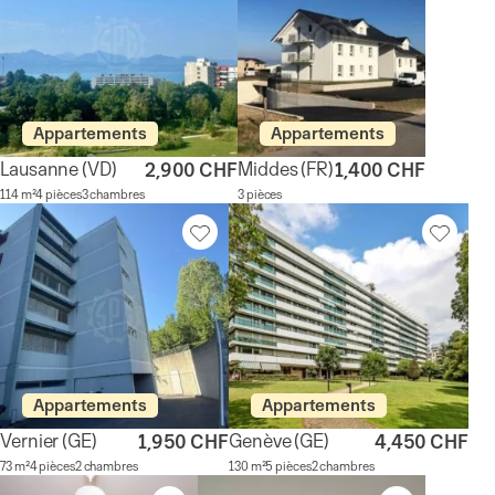
Appartements
Appartements
Lausanne
(VD)
Middes
(FR)
2,900 CHF
1,400 CHF
114 m²
4 pièces
3 chambres
3 pièces
Appartements
Appartements
Vernier
(GE)
Genève
(GE)
1,950 CHF
4,450 CHF
73 m²
4 pièces
2 chambres
130 m²
5 pièces
2 chambres