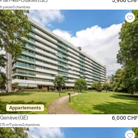
5,900 CHF
6 pièces
3 chambres
Appartements
Genève
(GE)
6,000 CHF
175 m²
7 pièces
3 chambres