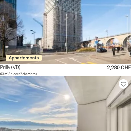
Appartements
Prilly
(VD)
2,280 CHF
63 m²
3 pièces
2 chambres