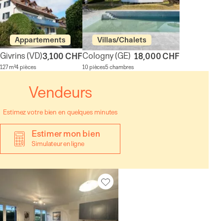
Appartements
Villas/Chalets
Givrins
(VD)
Cologny
(GE)
3,100 CHF
18,000 CHF
127 m²
4 pièces
10 pièces
5 chambres
Vendeurs
Estimez votre bien en quelques minutes
Estimer mon bien
Simulateur en ligne