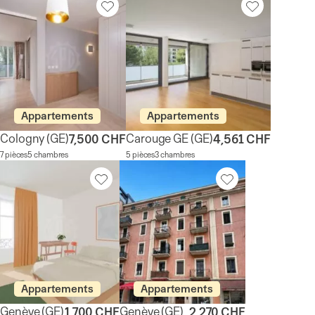
Appartements
Appartements
Cologny
(GE)
Carouge GE
(GE)
7,500 CHF
4,561 CHF
7 pièces
5 chambres
5 pièces
3 chambres
Appartements
Appartements
Genève
(GE)
Genève
(GE)
1,700 CHF
2,270 CHF