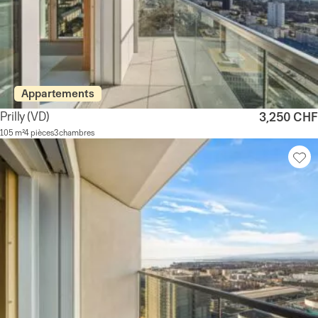
Appartements
Prilly
(VD)
3,250 CHF
105 m²
4 pièces
3 chambres