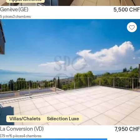
Genève
(GE)
5,500 CHF
5 pièces
3 chambres
Villas/Chalets
Sélection Luxe
La Conversion
(VD)
7,950 CHF
179 m²
6 pièces
4 chambres