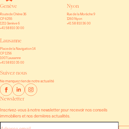
Genève
Nyon
Route de Chêne 36
Rue de la Morâche 9
CP 6255
1260 Nyon
1211 Genève 6
+41 58 810 36 00
+41 58 810 30 00
Lausanne
Place de la Navigation 14
CP 1256
1007 Lausanne
+41 58 810 35 00
Suivez-nous
Ne manquez rien de notre actualité
Newsletter
Inscrivez-vous à notre newsletter pour recevoir nos conseils
immobiliers et nos dernières actualités.
E-