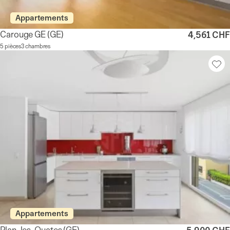
Appartements
Carouge GE
(GE)
4,561 CHF
5 pièces
3 chambres
Appartements
Plan-les-Ouates
(GE)