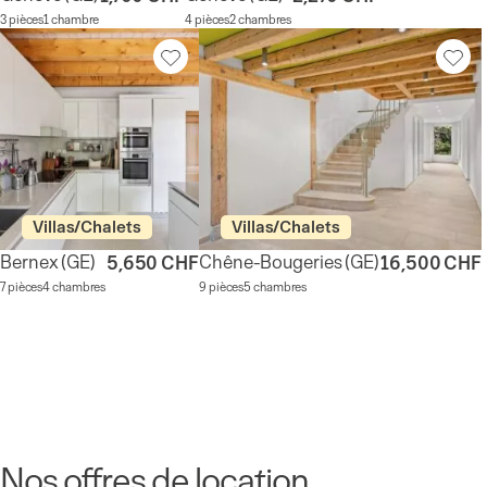
3 pièces
1 chambre
4 pièces
2 chambres
Villas/Chalets
Villas/Chalets
Bernex
(GE)
Chêne-Bougeries
(GE)
5,650 CHF
16,500 CHF
7 pièces
4 chambres
9 pièces
5 chambres
Nos offres de location