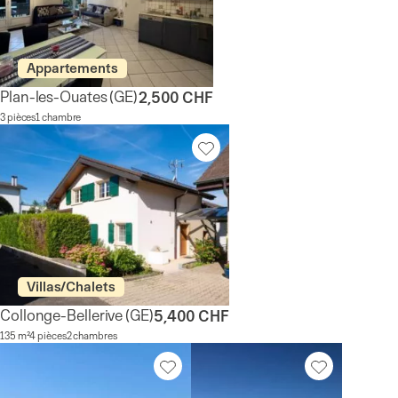
Appartements
Plan-les-Ouates
(GE)
2,500 CHF
3 pièces
1 chambre
Villas/Chalets
Collonge-Bellerive
(GE)
5,400 CHF
135 m²
4 pièces
2 chambres