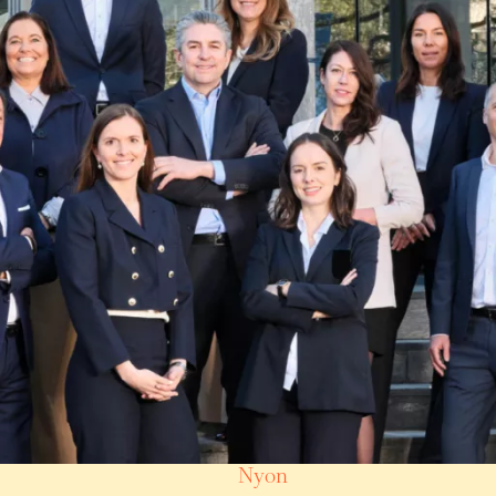
Villas/Chalets
Sélection Luxe
Lutry
(VD)
7,95
179 m²
6 pièces
4 chambres
Nyon