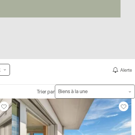
x
Alerte
Trier par