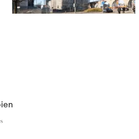
Appartements
Prilly
(VD)
2,280 CHF
63 m²
3 pièces
2 chambres
bien
ts
Appartements
Middes
(FR)
0 CHF
1,400 CHF