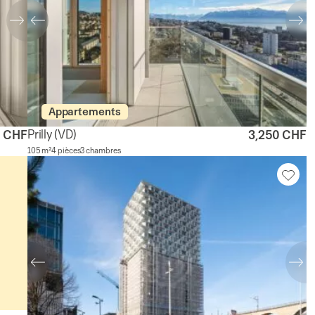
Appartements
Prilly
(VD)
0 CHF
3,250 CHF
105 m²
4 pièces
3 chambres