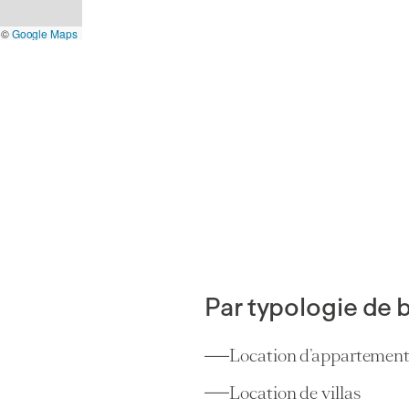
©
Google Maps
Par typologie de 
Location d’appartemen
Appartements
Location de villas
Prilly
(VD)
1,81