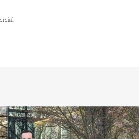
3 pièces
ercial
e
Appartements
Genève
(GE)
0 CHF
7,800 CHF
8 pièces
3 chambres