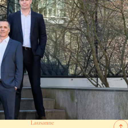
Villas/Chalets
Collonge-Bellerive
(GE)
0 CHF
5,400 CHF
135 m²
4 pièces
2 chambres
Lausanne