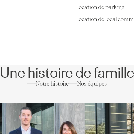
50 m²
2 pièces
1 chambre
Location de parking
Location de local comm
Une histoire de famill
Notre histoire
Nos équipes
Appartements
Lausanne
(VD)
2,90
114 m²
4 pièces
3 chambres