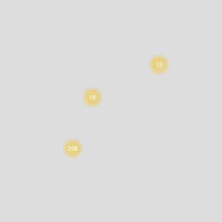
12
16
268