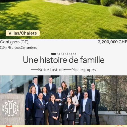
Villas/Chalets
Confignon
(GE)
2,200,000 CHF
119 m²
5 pièces
3 chambres
Une histoire de famille
Notre histoire
Nos équipes