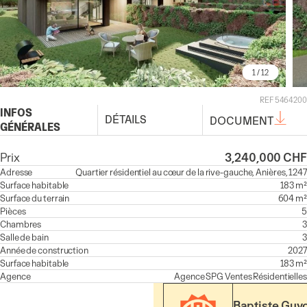
1
/ 12
REF 5464200
INFOS
DÉTAILS
DOCUMENT
GÉNÉRALES
Prix
3,240,000 CHF
Adresse
Quartier résidentiel au cœur de la rive-gauche, Anières, 1247
Surface habitable
183 m²
Surface du terrain
604 m²
Pièces
5
Chambres
3
Salle de bain
3
Année de construction
2027
Surface habitable
183 m²
Agence
Agence
SPG Ventes Résidentielles
Baptiste Guy