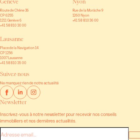
Genève
Nyon
Route de Chêne 36
Rue de la Morâche 9
CP 6255
1260 Nyon
1211 Genève 6
+41 58 810 36 00
+41 58 810 30 00
Lausanne
Place de la Navigation 14
CP 1256
1007 Lausanne
+41 58 810 35 00
Suivez-nous
Ne manquez rien de notre actualité
Newsletter
Inscrivez-vous à notre newsletter pour recevoir nos conseils
immobiliers et nos dernières actualités.
E-
mail