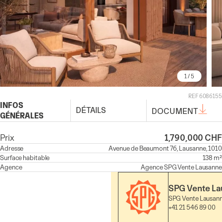
1
/ 5
REF 6086155
INFOS
DÉTAILS
DOCUMENT
GÉNÉRALES
Prix
1,790,000 CHF
Adresse
Avenue de Beaumont 76, Lausanne, 1010
Surface habitable
138 m²
Agence
Agence
SPG Vente Lausanne
SPG Vente L
SPG Vente Lausan
+41 21 546 89 00