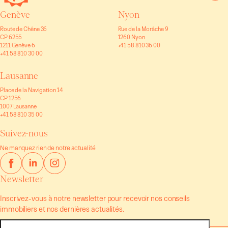
Genève
Nyon
Route de Chêne 36
Rue de la Morâche 9
CP 6255
1260 Nyon
1211 Genève 6
+41 58 810 36 00
+41 58 810 30 00
Lausanne
Place de la Navigation 14
CP 1256
1007 Lausanne
+41 58 810 35 00
Suivez-nous
Ne manquez rien de notre actualité
Newsletter
Inscrivez-vous à notre newsletter pour recevoir nos conseils
immobiliers et nos dernières actualités.
E-