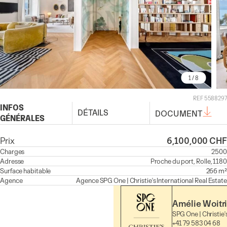
1
/ 8
REF 5588297
INFOS
DÉTAILS
DOCUMENT
GÉNÉRALES
Prix
6,100,000 CHF
Charges
2500
Adresse
Proche du port, Rolle, 1180
Surface habitable
266 m²
Agence
Agence
SPG One | Christie's International Real Estate
Amélie Woitr
SPG One | Christie'
+41 79 583 04 68