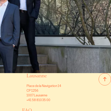
Lausanne
Place de la Navigation 14
CP 1256
1007 Lausanne
+41 58 810 35 00
FAQ