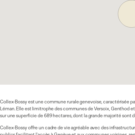
Collex-Bossy est une commune rurale genevoise, caractérisée par u
Léman. Elle est limitrophe des communes de Versoix, Genthod et 
sur une superficie de 689 hectares, dont la grande majorité sont 
Collex-Bossy offre un cadre de vie agréable avec des infrastructur
publics
facilitant l'accès à Genève et aux communes voisines, res