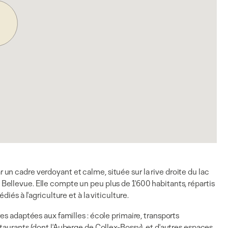
n cadre verdoyant et calme, située sur la rive droite du lac
Bellevue. Elle
compte un peu plus de 1'600 habitants, répartis
dédiés
à l'agriculture et à la viticulture.
es adaptées aux familles : école primaire, transports
taurants (dont l'Auberge de Collex-Bossy), et d'autres espaces