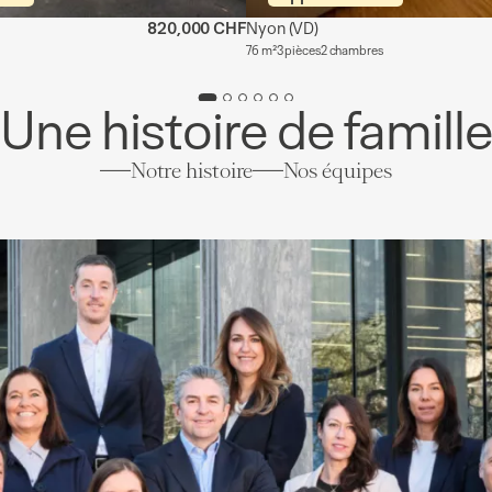
820,000 CHF
Nyon
(VD)
76 m²
3 pièces
2 chambres
Une histoire de famill
Notre histoire
Nos équipes