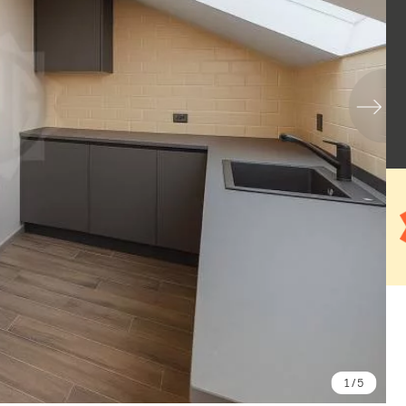
1
/ 5