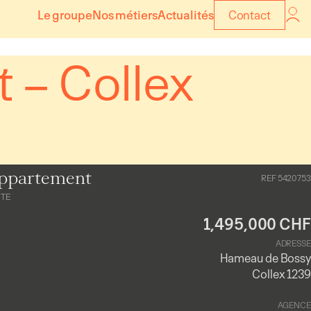
Le groupe
Nos métiers
Actualités
Contact
 – Collex
ppartement
REF 5420753
NTE
1,495,000 CHF
ADRESSE
Hameau de Bossy
Collex 1239
AGENCE