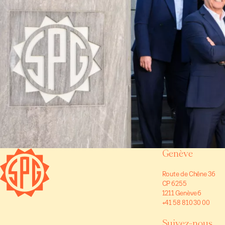
Genève
Route de Chêne 36
CP 6255
1211 Genève 6
+41 58 810 30 00
Suivez-nous