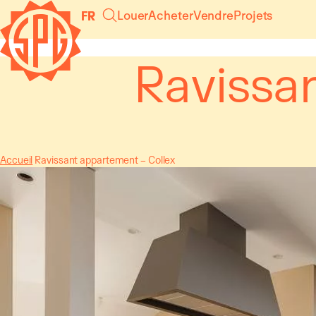
Panneau de gestion des cookies
Louer
Acheter
Vendre
Projets
FR
Ravissa
Accueil
Ravissant appartement – Collex