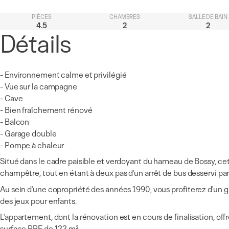
PIÈCES
CHAMBRES
SALLE DE BAIN
4.5
2
2
Détails
- Environnement calme et privilégié
- Vue sur la campagne
- Cave
- Bien fraîchement rénové
- Balcon
- Garage double
- Pompe à chaleur
Situé dans le cadre paisible et verdoyant du hameau de Bossy, c
champêtre, tout en étant à deux pas d'un arrêt de bus desservi pa
Au sein d'une copropriété des années 1990, vous proﬁterez d'un g
des jeux pour enfants.
L'appartement, dont la rénovation est en cours de ﬁnalisation, o
surface PPE de 133 m².