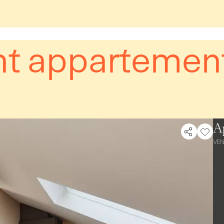
nt appartement
A
VE